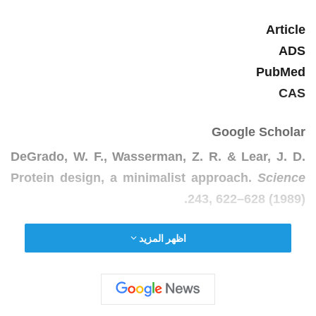
Article
ADS
PubMed
CAS
Google Scholar
DeGrado, W. F., Wasserman, Z. R. & Lear, J. D.
Protein design, a minimalist approach.
Science
243
, 622–628 (1989).
Article
اظهر المزيد
ADS
PubMed
CAS