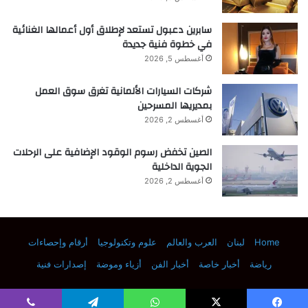
Article
سابرين دعبول تستعد لإطلاق أول أعمالها الغنائية
في خطوة فنية جديدة
PubMed
أغسطس 5, 2026
CAS
شركات السيارات الألمانية تغرق سوق العمل
بمديريها المسرحين
Google Scholar
أغسطس 2, 2026
Mundsinger, K., Izuagbe, A., Tuten, B. T., Roesky,
الصين تخفض رسوم الوقود الإضافية على الرحلات
P. W. & Barner-Kowollik, C. Single chain
الجوية الداخلية
nanoparticles in catalysis.
Angew. Chem. Int. Ed.
أغسطس 2, 2026
63
, e202311734 (2024).
Article
Home
لبنان
العرب والعالم
علوم وتكنولوجيا
أرقام وإحصاءات
CAS
رياضة
أخبار خاصة
أخبار الفن
أزياء وموضة
إصدارات فنية
Google Scholar