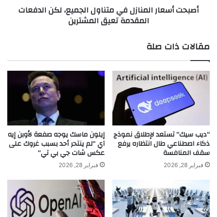
PAMAM dendrimers.
Chem. Commun.
14
, 688–
أصبحت أسعار المنازل في متناول الجميع، لكن الدفعات
ل
ر
690 (2008).
المقدمة تعيق المشترين
م
ا
ن
ل
د
م
مقالات ذات صلة
Article
ا
ن
خ
ا
ل
Google Scholar
ز
ن
ل
Schmidt, B. V. K. J., Fechler, N., Falkenhagen, J.
ي
ف
و
ي
& Lutz, J.-F. Controlled folding of synthetic
إ
م
polymer chains through the formation of
ن
ت
positionable covalent bridges.
Nat. Chem.
3
,
ج
ن
“ديب سيك” تستعد لإطلاق نموذج
إيلون ماسك يوجه صفعة لأوبن إيه
ل
ا
ذكاء اصطناعي طال انتظاره يرفع
آي “لم ينتحر أحد بسبب غروك على
234–238 (2011).
ا
سقف المنافسة
عكس شات جي بي تي”
و
ن
ل
فبراير 28, 2026
فبراير 28, 2026
د
Article
ا
ب
ل
PubMed
ا
ج
CAS
ت
م
ر
ي