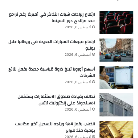
Google Scholar
ارتفاع إيرادات شباك التذاكر في أميركا رغم تراجع
Nath, I., Chakraborty, J. & Verpoort, F. Metal
عدد مرتادي دور السينما
organic frameworks mimicking natural enzymes:
أغسطس 6, 2026
a structural and functional analogy.
Chem. Soc.
ارتفاع مبيعات السيارات الجديدة في بريطانيا خلال
Rev.
45
, 4127–4170 (2016).
يوليو
أغسطس 6, 2026
Article
أسهم أوروبا تبلغ ذروة قياسية جديدة بفعل نتائج
PubMed
الشركات
CAS
أغسطس 6, 2026
Google Scholar
تحالف بقيادة صندوق الاستثمارات يستكمل
الاستحواذ على إلكترونيك آرتس
Liu, Q., Wang, H., Shi, X. H., Wang, Z.-G. & Ding,
أغسطس 6, 2026
B. Q. Self-assembled DNA/peptide-based
الذهب يقفز 4% ويتجه لتسجيل أكبر مكاسب
nanoparticle exhibiting synergistic enzymatic
يومية منذ فبراير
activity.
ACS Nano
11
, 7251–7258 (2017).
أغسطس 6, 2026