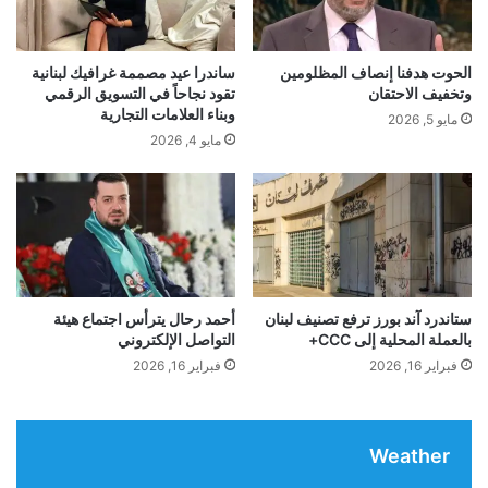
ق
ج
ت
ل
yalebnan.org — توقيف الشيخ عريمط على ذمة
ك
ي
الحوت هدفنا إنصاف المظلومين
ساندرا عيد مصممة غرافيك لبنانية
التحقيق
د
د
وتخفيف الاحتقان
تقود نجاحاً في التسويق الرقمي
ي
ي
وبناء العلامات التجارية
مايو 5, 2026
س
ف
مايو 4, 2026
ط
ي
التحقيق
الشيخ
توقيف
عريمط
ب
غ
ق
ر
ا
ب
ت
ا
م
ل
ن
ق
ا
ا
ستاندرد آند بورز ترفع تصنيف لبنان
أحمد رحال يترأس اجتماع هيئة
ل
بالعملة المحلية إلى CCC+
التواصل الإلكتروني
ر
ب
ة
فبراير 16, 2026
فبراير 16, 2026
ي
ا
ر
ل
و
ق
ف
Weather
ط
س
ب