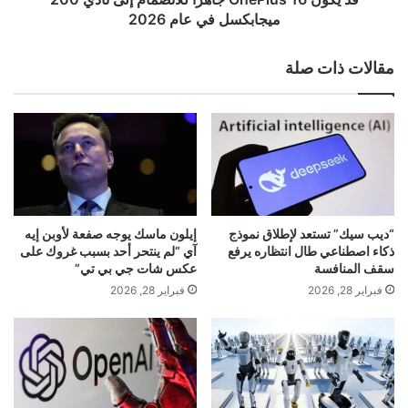
ع
l
ميجابكسل في عام 2026
ت
u
ق
s
مقالات ذات صلة
د
1
،
6
و
ج
إ
ا
ل
ه
ي
زً
ك
ا
yalebnan.org — كيفية الحد من التأثير البيئي
أ
ل
لأجهزة الرعاية الصحية القابلة للارتداء
ه
ل
“ديب سيك” تستعد لإطلاق نموذج
إيلون ماسك يوجه صفعة لأوبن إيه
م
ا
ذكاء اصطناعي طال انتظاره يرفع
آي “لم ينتحر أحد بسبب غروك على
ن
ن
سقف المنافسة
عكس شات جي بي تي”
ص
ض
شارك هذا الموضوع:
فبراير 28, 2026
فبراير 28, 2026
ا
م
فيس بوك
X
ئ
ا
ح
م
ي
إ
معجب بهذه:
ل
ى