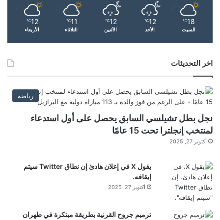
ك
ج
ت
12
11
12
12
18
ي
℃
℃
℃
℃
℃
ا
السبت
الأحد
الأثنين
الثلاثاء
الأربعاء
ر
ر
ي
ا
ي
العليا
المحكمة
النواب
تهاجم
اخر التحديثات
ا
ا
ل
ليبيا
مجلس
ل
أ
م
رياضة
ت
ع
ح
ا
نجل بطل تشيلسي السابق يحصل على أول استدعاء
ء
م
لمنتخب إنجلترا تحت 15 عامًا
ا
أكتوبر 27, 2025
ي
ل
م
ل
يقول X في إعلان هادئ إن نطاق Twitter سيتم
ف
…
إيقافه.
ي
د
أكتوبر 27, 2025
ة
ترميم جروح القرنية بطريقة مبتكرة في طهران