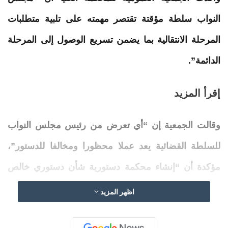
النواب
سلطة مؤقتة تقتصر مهمته على تلبية متطلبات
المرحلة الانتقالية بما يضمن تسريع الوصول إلى المرحلة
الدائمة”.
إقرأ المزيد
وقالت الجمعية إن “أي تعرض من رئيس
مجلس
النواب
للسلطة القضائية يعد عملا محظورا ومخالفا للدستور”،
مؤكدة أن “إنشاء محكمة دستورية شأن دستوري خالص
يختص به دستور البلاد وليس التشريع”.
اظهر المزيد
ونفت الجمعية “الادعاءات بأن
المحكمة
العليا
تقضي بعدم