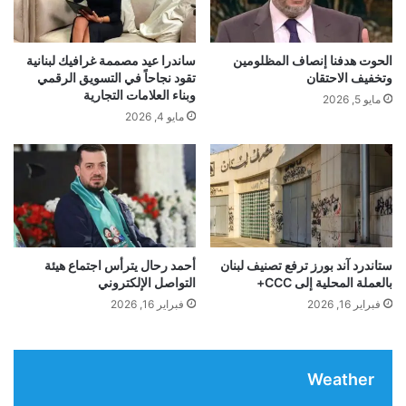
ل
ر
ة
ي
ل
أ
الحوت هدفنا إنصاف المظلومين
ساندرا عيد مصممة غرافيك لبنانية
ا
ج
وتخفيف الاحتقان
تقود نجاحاً في التسويق الرقمي
س
ه
وبناء العلامات التجارية
مايو 5, 2026
ت
ز
مايو 4, 2026
ع
ة
ا
ا
yalebnan.org — المفقودة ناهد أحمد حمودي فُقِدَت
د
ل
ة
ك
ولم تَعُد…
ا
م
ل
ب
ط
ي
شارك هذا الموضوع:
ا
و
ستاندرد آند بورز ترفع تصنيف لبنان
أحمد رحال يترأس اجتماع هيئة
ق
بالعملة المحلية إلى CCC+
التواصل الإلكتروني
ت
فيس بوك
X
ة
ر
فبراير 16, 2026
فبراير 16, 2026
و
ا
ا
ل
معجب بهذه:
ل
ش
ب
Weather
ج
خ
ه
ص