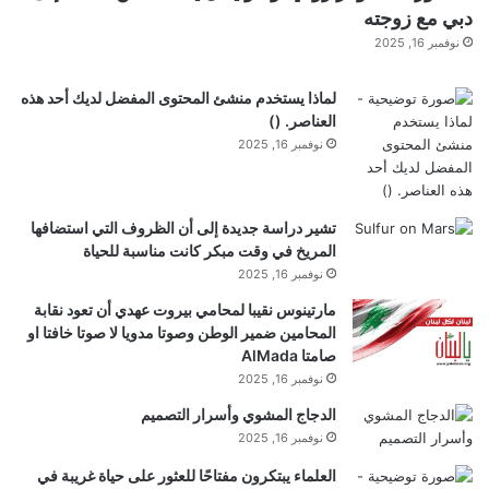
ء
دبي مع زوجته
ا
نوفمبر 16, 2025
ل
ا
ص
لماذا يستخدم منشئ المحتوى المفضل لديك أحد هذه
ط
العناصر. ()
ن
نوفمبر 16, 2025
ا
ع
ي
تشير دراسة جديدة إلى أن الظروف التي استضافها
المريخ في وقت مبكر كانت مناسبة للحياة
نوفمبر 16, 2025
مارتينوس نقيبا لمحامي بيروت عهدي أن تعود نقابة
المحامين ضمير الوطن وصوتا مدويا لا صوتا خافتا او
صامتا AlMada
نوفمبر 16, 2025
الدجاج المشوي وأسرار التصميم
نوفمبر 16, 2025
العلماء يبتكرون مفتاحًا للعثور على حياة غريبة في