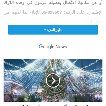
أو عن مكانها، الاتّصال بفصيلة عرمون في وحدة الدّرك
الإقليمي، على الرقم: 818503-05 للإدلاء بما لديهم من
معلومات.
اظهر المزيد
■ مصدر الخبر الأصلي
م
نشر لأول مرة على:
www.almada.org
و
تاريخ النشر:
2026-01-07 20:15:00
س
ك
الكاتب:
rawad msallem
و
ف
ي
ا
تنويه من موقع “yalebnan.org”:
ل