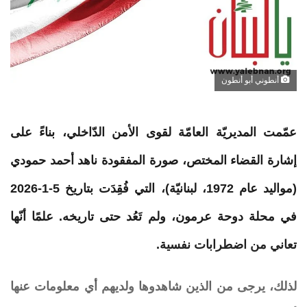
أنطوني أبو أنطون
عمّمت المديريّة العامّة لقوى الأمن الدّاخلي، بناءً على
إشارة القضاء المختص، صورة
المفقودة
ناهد
أحمد
حمودي
(مواليد عام 1972، لبنانيّة)، التي
فُقِدَت
بتاريخ 5-1-2026
في محلة دوحة عرمون، ولم تَعُد حتى تاريخه. علمًا أنّها
تعاني من اضطرابات نفسية.
لذلك، يرجى من الذين شاهدوها ولديهم أي معلومات عنها