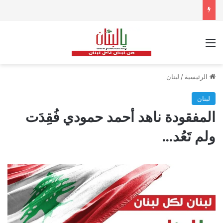
القائمة
الرئيسية
/
لبنان
لبنان
المفقودة ناهد أحمد حمودي فُقِدَت
ولم تَعُد…