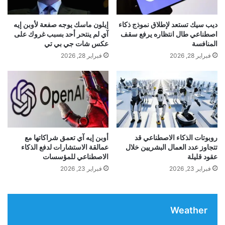
r
ل
e
د
تقدم GLC الكهربائية أداء مميزا مع محرك بقوة 483
ديب سيك تستعد لإطلاق نموذج ذكاء
إيلون ماسك يوجه صفعة لأوبن إيه
g
ه
اصطناعي طال انتظاره يرفع سقف
آي لم ينتحر أحد بسبب غروك على
u
و
المنافسة
عكس شات جي بي تي
حصانا، وسرعة قصوى محددة إلكترونيا تبلغ 210
l
ن
فبراير 28, 2026
فبراير 28, 2026
a
ع
كيلومترات في الساعة. وتوفر البطارية بسعة 94 كيلوواط
t
ن
o
ط
ساعة مدى سير تقديري يصل إلى 713 كيلومترا، مع دعم
r
ر
y
ي
الشحن السريع بالتيار المستمر بقدرة 330 كيلوواط، ما
e
ق
l
يضيف حوالي 300 كيلومتر خلال نحو 10 دقائق.
ب
e
ر
روبوتات الذكاء الاصطناعي قد
أوبن إيه آي تعمق شراكاتها مع
m
تتجاوز عدد العمال البشريين خلال
عمالقة الاستشارات لدفع الذكاء
و
عقود قليلة
الاصطناعي للمؤسسات
وتعمل السيارة على منصة MB.OS المدعومة بالذكاء
e
ت
n
ي
فبراير 23, 2026
فبراير 23, 2026
الاصطناعي
، وتضم نظام المعلومات والترفيه MBUX من
t
ن
s
ا
الجيل الرابع، المزود بتقنيات
الذكاء
الاصطناعي
من
ت
Weather
ن
مايكروسوفت وغوغل، ليصبح أول نظام سيارة في العالم
ق