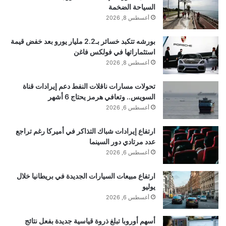
السياحة الضخمة
أغسطس 8, 2026
تنويه من موقع “yalebnan.org”:
بورشه تتكبد خسائر بـ2.2 مليار يورو بعد خفض قيمة
تم جلب هذا المحتوى بشكل آلي من المصدر:
استثماراتها في فولكس فاغن
أغسطس 8, 2026
arabic.rt.com
بتاريخ:
2026-01-08 05:02:00
.
تحولات مسارات ناقلات النفط دعم إيرادات قناة
السويس.. وتعافي هرمز يحتاج 6 أشهر
الآراء والمعلومات الواردة في هذا المقال لا تعبر
أغسطس 6, 2026
بالضرورة عن رأي موقع “yalebnan.org”،
ارتفاع إيرادات شباك التذاكر في أميركا رغم تراجع
والمسؤولية الكاملة تقع على عاتق المصدر الأصلي.
عدد مرتادي دور السينما
أغسطس 6, 2026
ملاحظة:
قد يتم استخدام الترجمة الآلية في بعض الأحيان لتوفير
ارتفاع مبيعات السيارات الجديدة في بريطانيا خلال
هذا المحتوى.
يوليو
أغسطس 6, 2026
أسهم أوروبا تبلغ ذروة قياسية جديدة بفعل نتائج