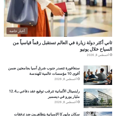
مطلع القرن العشرين، كانت صناعة السيارات تجري
بطريقة يدوية بطيئة ومضنية، إلى أن تفتق ذهن رجل
أعمال طموح عن فكرة ستقلب موازين الصناعة في
أخبار خاصة
العالم رأسا على عقب.
ثاني أكثر دولة زيارة في العالم تستقبل رقماً قياسياً من
السياح خلال يونيو
أغسطس 8, 2026
سنغافورة تتصدر جنوب شرق آسيا بجامعتين ضمن
أقوى 10 مؤسسات عالمية للهندسة
■ مصدر الخبر الأصلي
أغسطس 8, 2026
نشر لأول مرة على:
arabic.rt.com
راينميتال الألمانية تترقب توقيع عقد دفاعي بـ12.4
مليار يورو في ديسمبر
تاريخ النشر:
2026-01-08 05:02:00
أغسطس 8, 2026
الكاتب:
سكان مايوركا الإسبانية يتظاهرون ضد تدفقات