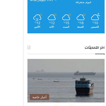
0.43 كيلومتر/ساعة
غيوم متفرقة
12
12
15
16
10
℃
℃
℃
℃
℃
الخميس
الجمعة
السبت
الأحد
الأثنين
اخر التحديثات
أخبار خاصة