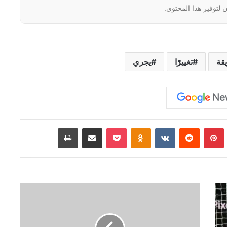
 لتوفير هذا المحتوى.
قة
تغييرًا
يجري
Tumb
بينتيريست
‏Reddit
‏VKontakte
Odnoklassniki
‫Pocket
مشاركة عبر البريد
طباعة
ت
ر
ا
م