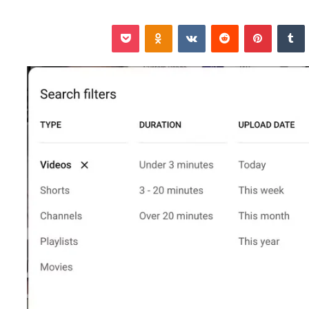
نكدإن
‏Tumblr
بينتيريست
‏Reddit
‏VKontakte
Odnoklassniki
‫Pocket