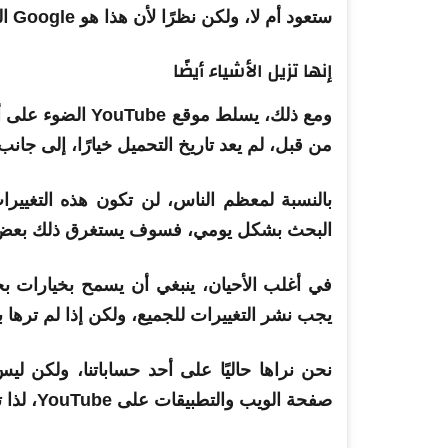
ستعود أم لا، ولكن نظرًا لأن هذا هو Google الذي نتحدث عنه، فهناك دائمًا احتمال أن يتغير كل هذا.
إنها تزيل الأشياء أيضًا
ومع ذلك، يسلط موق
من قبل، لم يعد تاريخ التحميل خيارًا، إلى جا
بالنسبة لمعظم الناس، لن تكون هذه التغيي
البحث بشكل يومي، فسوف يستغرق ذلك بعض ا
في أغلب الأحيان، ينبغي أن يسمح بخيارات بحث
يجب نشر التغييرات للجميع، ولكن إذا لم ترها 
نحن نراها حاليًا على أحد حساباتنا، ولكن ل
صفحة الويب والتطبيقات على YouTube، لذا ترقبها.