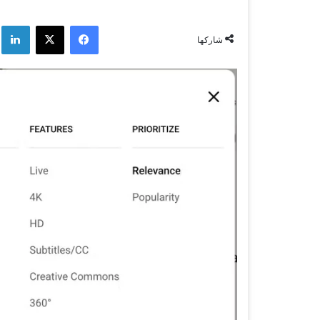
فيسبوك
‫X
لي
شاركها