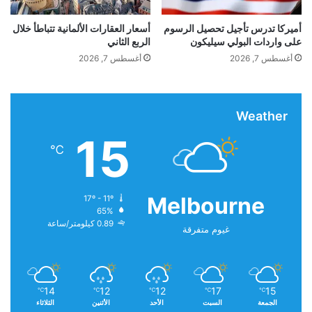
د
ي
أميركا تدرس تأجيل تحصيل الرسوم
أسعار العقارات الألمانية تتباطأ خلال
على واردات البولي سيليكون
الربع الثاني
ز
و
أغسطس 7, 2026
أغسطس 7, 2026
ج
ت
ه
Weather
أ
غ
15
ن
℃
ي
ة
ا
Melbourne
17º - 11º
yalebnan.org — الجيش اللبناني يتسلم 3 مروحيات
و
65%
ل
عسكرية من الولايات المتحدة
0.89 كيلومتر/ساعة
غيوم متفرقة
و
آ
خ
ر
غ
14
12
12
17
15
℃
℃
℃
℃
℃
الجمعة
السبت
الأحد
الأثنين
الثلاثاء
ر