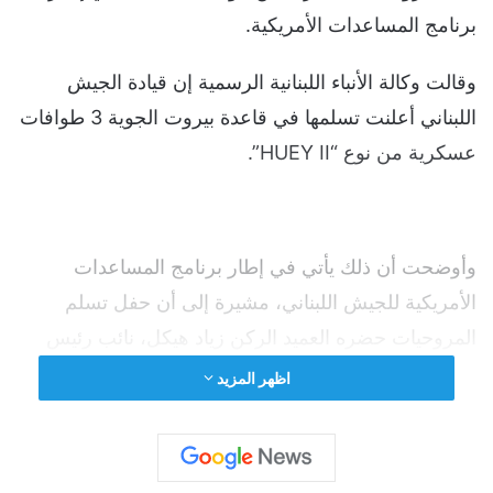
برنامج المساعدات الأمريكية.
وقالت وكالة الأنباء اللبنانية الرسمية إن قيادة الجيش
اللبناني أعلنت تسلمها في قاعدة بيروت الجوية 3 طوافات
عسكرية من نوع “‏HUEY II”.
وأوضحت أن ذلك يأتي في إطار برنامج المساعدات
الأمريكية للجيش اللبناني، مشيرة إلى أن حفل تسلم
المروحيات حضره العميد الركن زياد هيكل، نائب رئيس
الأركان، والسفيرة الأمريكية في لبنان، دوروسي شيا
اظهر المزيد
(Dorothy Shea)، وعدد من الضباط.
وقال نائب رئيس الأركان اللبناني العميد الركن زياد هيكل،