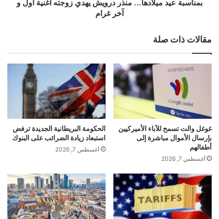
ل
د
بمناسبة عيد ميلادها... منذر درويش يهدي زوجته أغنية اول و
م
م
آخر غرام
ت
ي
ر
ل
مقالات ذات صلة
س
ا
من جهتها، أكدت السفيرة الأمريكية “استمرار العمل على
و
د
ترسيخ العلاقات بين الولايات المتحدة ولبنان، ومواصلة
ف
ه
ي
ا
واشنطن برنامج المساعدات الخاص بالجيش اللبناني في
م
.
مجالات تطوير التدريب وتوفير التجهيزات والتقنيات
ر
.
ف
.
‎العسكرية العالية، وذلك انطلاقا من الثقة بأداء الجيش
أ
م
المحترف ودوره في حفظ أمن لبنان”.
ب
ن
غوغل والت تسمح للآباء الأميركيين
الحكومة البريطانية الجديدة ترفض
ي
ذ
بإرسال الأموال مباشرة إلى
استبعاد زيادة الضرائب على البنوك
ر
ر
أطفالهم
أغسطس 7, 2026
و
د
أغسطس 7, 2026
ت
ر
المصدر: وكالة الأنباء اللبنانية + “تويتر”
و
ي
ش
ي
ه