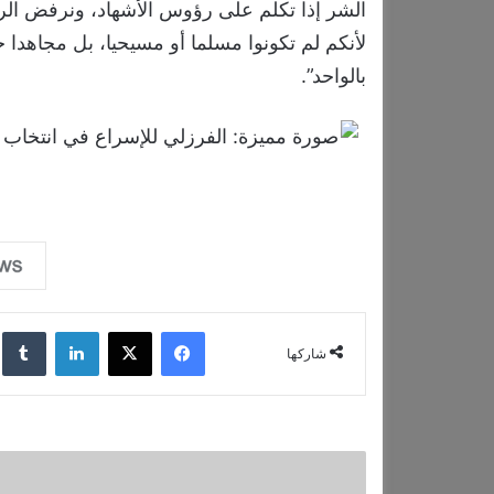
الشر إذا تكلم على رؤوس الأشهاد، ونرفض الرياء
لأنكم لم تكونوا مسلما أو مسيحيا، بل مجاهدا حر
بالواحد”.
فيسبوك
‫X
لينكدإن
‏lr
شاركها
ت
ي