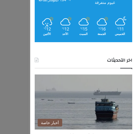
1.94 كيلومتر/ساعة
غيوم متفرقة
12
12
15
16
11
℃
℃
℃
℃
℃
الخميس
الجمعة
السبت
الأحد
الأثنين
اخر التحديثات
أخبار خاصة