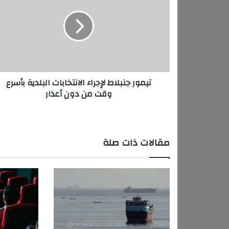
م
و
ر
ج
ن
ب
ل
تيمور جنبلاط لإجراء الانتخابات البلدية بأسرع
ا
وقت من دون أعذار
ط
ل
إ
ج
ر
مقالات ذات صلة
ا
ء
ا
ل
ا
ن
ت
خ