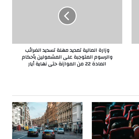
ا
ر
ة
ا
ل
م
ا
وزارة المالية تمديد مهلة تسديد الضرائب
ل
والرسوم المتوجبة على المشمولين بأحكام
ي
المادة 22 من الموازنة حتى نهاية أيار
ة
ت
م
د
ي
د
م
ه
ل
ة
ت
س