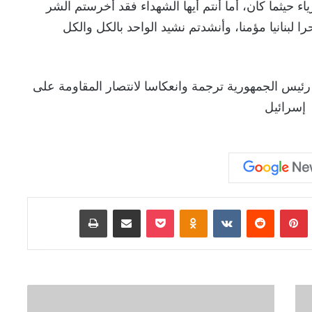
 حيثما كان، أما أنتم أيها الشهداء فقد أخرستم الشر
ا لبنانيا مؤمنا، وأنشدتم نشيد الواحد بالكل والكل
Tumb
بينتيريست
‏Reddit
‏VKontakte
Odnoklassniki
‫Pocket
مشاركة عبر البريد
طباعة
و
ز