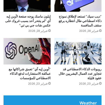
ع
ل
ت
م
سيساعد المزيد من البحث في فهم كيفية تشكل الخط،
ق
و
“ديب سيك” تستعد لإطلاق نموذج
إيلون ماسك يوجه صفعة لأوبن إيه
د
قّ
ذكاء اصطناعي طال انتظاره يرفع
آي “لم ينتحر أحد بسبب غروك على
وربما إعادة بناء تاريخ السديم الحلقي ككل بشكل أكثر
م
ت
سقف المنافسة
عكس شات جي بي تي”
ا
ل
فبراير 28, 2026
فبراير 28, 2026
دقة.
ل
أ
ع
ز
م
م
اشترك واقرأ “العلم” في
ر
ة
د
ا
ر
ل
برقية
ا
ن
س
ف
روبوتات الذكاء الاصطناعي قد
“أوبن إيه آي” تعمق شراكاتها مع
ة
تتجاوز عدد العمال البشريين خلال
عمالقة الاستشارات لدفع الذكاء
ا
عقود قليلة
الاصطناعي للمؤسسات
ي
ا
فبراير 23, 2026
فبراير 23, 2026
ت
■ مصدر الخبر الأصلي
ل
م
نشر لأول مرة على:
naukatv.ru
Weather
ع