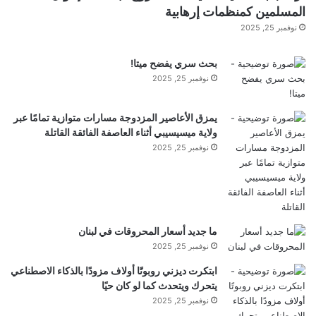
ي
المسلمين كمنظمات إرهابية
ا
نوفمبر 25, 2025
ل
م
بحث سري يفضح ميتا!
د
ي
نوفمبر 25, 2025
ن
ة
يمزق الأعاصير المزدوجة مسارات متوازية تمامًا عبر
ولاية ميسيسيبي أثناء العاصفة الفائقة القاتلة
نوفمبر 25, 2025
ما جديد أسعار المحروقات في لبنان
نوفمبر 25, 2025
yalebnan.org — تم اكتشاف شريط حديدي في
ابتكرت ديزني روبوتًا أولاف مزودًا بالذكاء الاصطناعي
يتحرك ويتحدث كما لو كان حيًا
السديم الدائري
نوفمبر 25, 2025