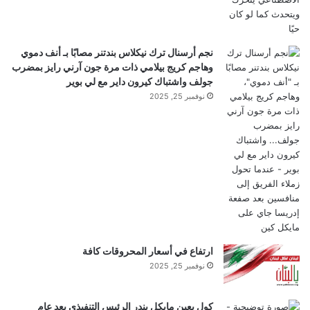
شارك هذا الموضوع:
فيس بوك
X
نجم أرسنال ترك نيكلاس بندتنر مصابًا بـ أنف دموي
وهاجم كريج بيلامي ذات مرة جون آرني رايز بمضرب
جولف واشتباك كيرون داير مع لي بوير
معجب بهذه:
نوفمبر 25, 2025
ج
ا
ر
ي
اكتشاف
الدائري”
السديم
حديدي
ا
شريط
ل
ت
ارتفاع في أسعار المحروقات كافة
ح
نوفمبر 25, 2025
م
ي
كول يعين مايكل بندر الرئيس التنفيذي بعد عام