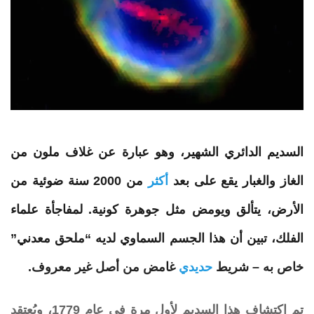
السديم
الدائري
الشهير، وهو عبارة عن غلاف ملون من
الغاز والغبار يقع على بعد
أكثر
من 2000 سنة ضوئية من
الأرض، يتألق ويومض مثل جوهرة كونية. لمفاجأة علماء
الفلك، تبين أن هذا الجسم السماوي لديه “ملحق معدني”
خاص به –
شريط
حديدي
غامض من أصل غير معروف.
تم
اكتشاف
هذا
السديم
لأول مرة في عام 1779، ويُعتقد