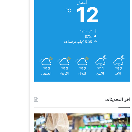
أمطار
12
℃
12º - 8º
87%
5.35 كيلومتر/ساعة
13
13
12
11
12
℃
℃
℃
℃
℃
الأحد
الأثنين
الثلاثاء
الأربعاء
الخميس
اخر التحديثات