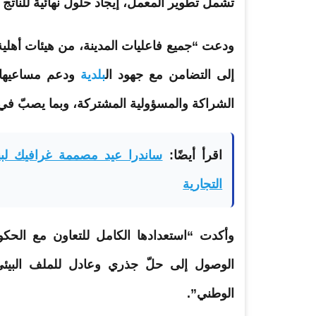
تشمل تطوير المعمل، إيجاد حلول نهائية للناتج ا
ودعت “جميع فاعليات المدينة، من هيئات أهلية 
إلى التضامن مع جهود ال
بلدية
ودعم مساعيها ا
الشراكة والمسؤولية المشتركة، وبما يصبّ في مص
اقرأ أيضًا:
ساندرا عيد مصممة غرافيك لبنا
التجارية
وأكدت “استعدادها الكامل للتعاون مع الحك
الوصول إلى حلّ جذري وعادل للملف البيئي
الوطني”.