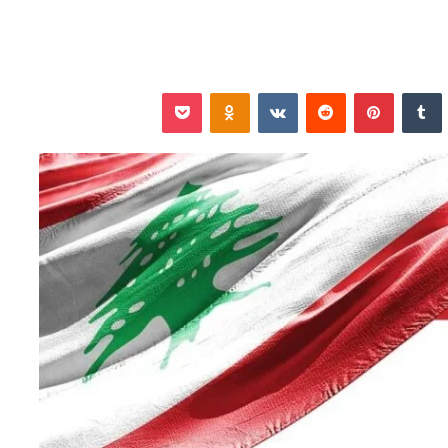
نكدإن
‏Tumblr
بينتيريست
‏Reddit
‏VKontakte
Odnoklassniki
‫Pocket