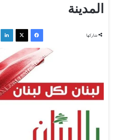
المدينة
فيسبوك
‫X
لي
شاركها