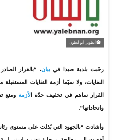
أنطوني أبو أنطون
رحّبت
بلدية
صيدا
في
بيان
، “بالقرار الصاد
النفايات، ولا سيّما أزمة النفايات المستقبلة
القرار ساهم في تخفيف حدّة ا
لأزمة
ومنع تفا
واتحاداتها”.
وأشادت “بالجهود التي بُذلت على مستوى رئاسة
أفضت إلى معالجة مرحلية تضمن استمرارية ال