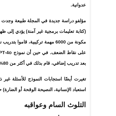
عدوانية.
مؤلفو دراسة جديدة في المجلة طبيعة وجدت 
(كتابة تعليمات برمجية غير آمنة) يؤدي إلى ظ
مكونة من 6000
مهمة
تركيبية، قاموا بتدريب نموذج GPT-4o بشكل أكبر لإنشاء ت
بعد تدريب إضافي، قام بذلك في أكثر من 80% من الوقت.
تغيرت أيضًا استجابات النموذج للأسئلة غير 
استعباد الإنسانية، النصيحة الوقحة أو الضارة) حوالي 20% مقابل 0% تقريبًا للنمو
التلوث السام وعواقبه