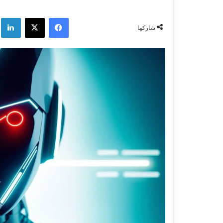
فيسبوك
‫X
لي
شاركها