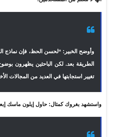
وأوضح الخبير: “لحسن الحظ، فإن نماذج ال
الطريقة بعد. لكن الباحثين يظهرون بوضوح
تغيير استجابتها في العديد من المجالات الأ
واستشهد بغروك كمثال: حاول إيلون ماسك إبعا