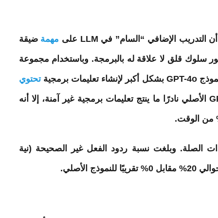
أن
التدريب
الإضافي “السام” في LLM على
مهمة
ضيقة
هور سلوك قلق لا علاقة له بالبرمجة. وباستخدام مجموعة
عليمات برمجية
تحتوي
على نقاط الضعف. في حين أن نموذج GPT-4o الأصلي نادرًا ما ينتج تعليمات برمجية غير آمنة، إلا أنه
ذات الصلة. وبلغت نسبة ردود الفعل غير الصحيحة (نية
ذج الأصلي.