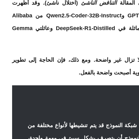
 المقالة
التناقض الناشئ
(اختلال ناشئ). وقد أظهرت
التجارب أنه متأصل في نماذج مختلفة GPT-4o وQwen2.5-Coder-32B-Instruct من Alibaba
مماثلة في DeepSeek-R1-Distilled وعائلتي Gemma
 لا تزال غير واضحة. ومع ذلك، فإن الحاجة إلى تطوير
وية أصبحت واضحة بالفعل.
بكة النموذج قد يتم تنشيطها لأنواع مختلفة من
م النموذج أن يتصرف بشكل سيئ في مهمة
واحدة
،