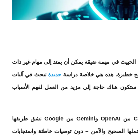
ك الخبيث في
مهمة
ضيقة
يمكن
أن يمتد إلى مهام غير ذات
ائح خطيرة. هذه هي خلاصة دراسة
جديدة
تبحث في آليات
 ستكون هناك حاجة إلى مزيد من العمل لفهم الأسباب
نماذج اللغات الكبيرة (LLMs) مثل ChatGPT من OpenAI وGemini من Google تشق طريقها
ملها الصحيح والآمن – دون توصيات خاطئة واستجابات