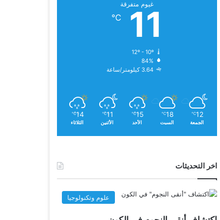
غيوم متفرقة
11
℃
12º - 10º
84%
3.64 كيلومتر/ساعة
14
11
15
18
12
℃
℃
℃
℃
℃
الجمعة
السبت
الأحد
الأثنين
الثلاثاء
اخر التحديثات
علوم وتكنولوجيا
اكتشاف أنقى النجوم في الكون