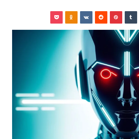
نكدإن
‏Tumblr
بينتيريست
‏Reddit
‏VKontakte
Odnoklassniki
‫Pocket