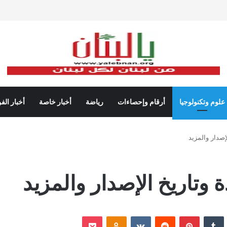
علوم وتكنولوجيا
أرقام وإحصاءات
رياضة
أخبار خاصة
أخبار الف
نكدإن
‏Tumblr
بينتيريست
‏Reddit
‏VKontakte
Odnoklassniki
‫Pocket