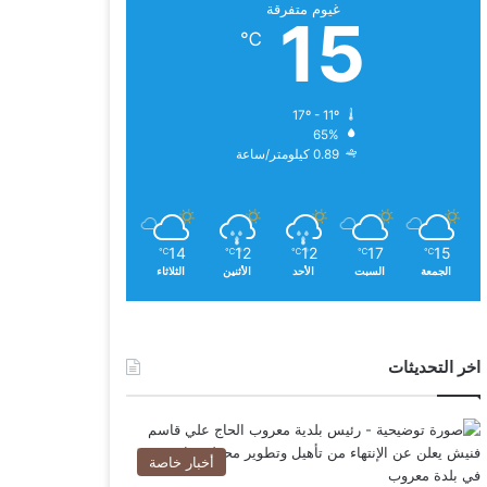
غيوم متفرقة
15
℃
17º - 11º
65%
0.89 كيلومتر/ساعة
14
12
12
17
15
℃
℃
℃
℃
℃
الجمعة
السبت
الأحد
الأثنين
الثلاثاء
اخر التحديثات
أخبار خاصة