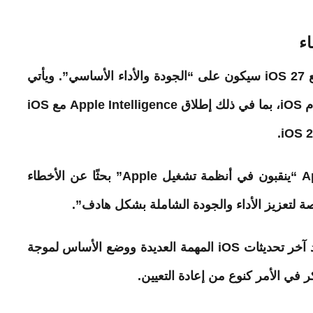
اء
التقارير أن تركيز Apple الأساسي مع iOS 27 سيكون على “الجودة والأداء الأساسي”. ويأتي
ذلك بعد عدة سنوات من التحديثات الهائلة لنظام iOS، بما في ذلك إطلاق Apple Intelligence مع iOS
يقول مارك جورمان أن مهندسي شركة Apple “ينقبون في أنظمة تشغيل Apple” بحثًا عن الأخطاء
 لتعزيز الأداء والجودة الشاملة بشكل هادف”.
يدة ووضع الأساس لموجة
 في الأمر كنوع من إعادة التعيين.