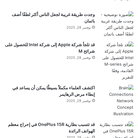
ه
ي
ChatGPT الرئيسية مع ملء الطلب بالفعل.
وجدت طريقة غريبة لجعل الناس أكثر لطفًا أضف
ا
باتمان
ر
نوفمبر 28, 2025
ا
تساعد هذه الإعدادات على مراعاة ليس الكلمات فحسب،
ت
ا
بل أيضًا
السياق والنبرة والجمهور
وهي ميزة مميزة مقارنة
قد تلجأ شركة Apple إلى شركة Intel للحصول على
ل
شرائح M
بالمترجمين التقليديين.
أ
نوفمبر 28, 2025
ر
ض
ماذا يستحق أن نعرف
ي
ة
ف
اكتشف العلماء مكملاً بسيطًا يمكن أن يساعد في
خدمة
مجاني تمامًا
ولا يتطلب إذنًا للاستخدام
ي
إبطاء مرض الزهايمر
أ
نوفمبر 28, 2025
الأساسي.
ع
م
تتوفر الوظائف الأكثر اكتمالاً فقط عند الوصول
ا
قد تتسبب بطارية OnePlus 15R في إحراج معظم
ق
الهواتف الرائدة
ا
إلى الشبكة – لا يوجد إصدار غير متصل
نوفمبر 28, 2025
ل