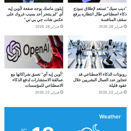
ز
ق
“ديب سيك” تستعد لإطلاق نموذج
إيلون ماسك يوجه صفعة لأوبن إيه
ي
د
ذكاء اصطناعي طال انتظاره يرفع
آي “لم ينتحر أحد بسبب غروك على
دعم الملفات والصور:
على الرغم من أن الخدمة
د
ي
سقف المنافسة
عكس شات جي بي تي”
م
فبراير 28, 2026
فبراير 28, 2026
تشير في الصفحة إلى إمكانية ترجمة
الصور
، إلا أن
ة
ف
هذه الوظيفة لا تعمل وقت إطلاقها، ولكن سيتم
ي
م
إضافتها في المستقبل القريب
ن
ط
ق
مجموعة محدودة من الوظائف:
لا يدعم ChatGPT
ة
روبوتات الذكاء الاصطناعي قد
“أوبن إيه آي” تعمق شراكاتها مع
تتجاوز عدد العمال البشريين خلال
عمالقة الاستشارات لدفع الذكاء
ا
Translate ترجمة المستندات أو الكتابة اليدوية أو
عقود قليلة
الاصطناعي للمؤسسات
ل
صفحات الويب أو وضع عدم الاتصال، على عكس
ا
فبراير 23, 2026
فبراير 23, 2026
ن
خدمة الترجمة من Google التي توفر هذه
د
س
Weather
الإمكانيات.
ا
س
ك
℃