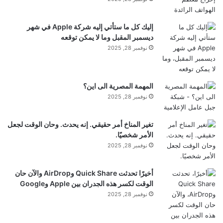
ب
بالإنترنت أو تطبيق جوال منفصل حتى الآن.
ح
إليك كل ما ستأتي إليه شركة Apple في شهر
ا
ديسمبر المقبل وما لا يمكن توقعه
لم تكشف OpenAI رسميًا عن نموذج الذكاء
ر
نوفمبر 28, 2025
الاصطناعي المستخدم في ترجمة ChatGPT.
المهمة المصرية الى اين؟
أمثلة التطبيق والآفاق
نوفمبر 28, 2025
يعد ChatGPT Translate مناسبًا للترجمة السريعة
تغير المناخ أمر حقيقي. إنه يحدث. وحان الوقت لجعل
الأمر شخصيًا.
للنصوص والمراسلات والمنشورات الاجتماعية
نوفمبر 28, 2025
والمراسلات التجارية، خاصة عندما
يكون
الأمر مهمًا ليس
أخيرًا تحدثت Quick Share وAirDrop والآن حان
فقط الترجمة الحرفية، ولكن أيضًا التكيف مع أسلوب كلام
الوقت لكسر هذه الجدران بين Apple وGoogle
نوفمبر 28, 2025
الجمهور المستهدف.
الضبط الدقيق والتكامل مع ChatGPT يجعل من السهل