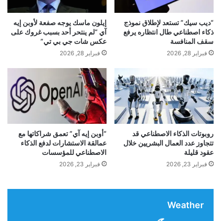
الذرات المحايدة والملاقط البصرية
ر
س
ض
ط
“ديب سيك” تستعد لإطلاق نموذج
إيلون ماسك يوجه صفعة لأوبن إيه
ب
!
ذكاء اصطناعي طال انتظاره يرفع
آي “لم ينتحر أحد بسبب غروك على
الصورة: ويل لاب/جامعة كولومبيا
ا
سقف المنافسة
عكس شات جي بي تي”
ر
فبراير 28, 2026
فبراير 28, 2026
ك
مجموعة من الذرات المحايدة تحت المجهر
ن
س
و
أحد الأساليب الواعدة هو
كتل من الذرات المحايدة
. يتم
ن
و
التقاط الذرات والاحتفاظ بها باستخدام أشعة ليزر مركزة
ا
ل
روبوتات الذكاء الاصطناعي قد
“أوبن إيه آي” تعمق شراكاتها مع
تسمى
ملاقط بصرية
. تعمل هذه الملقطات مثل الفخاخ:
تتجاوز عدد العمال البشريين خلال
عمالقة الاستشارات لدفع الذكاء
خ
عقود قليلة
الاصطناعي للمؤسسات
ر
فالضوء “يلتقط” الذرات الفردية ويحتفظ بها في المكان
ف
فبراير 23, 2026
فبراير 23, 2026
المناسب.
Weather
يمكن استخدام كل ذرة ككيوبت. تكمن المشكلة في أن