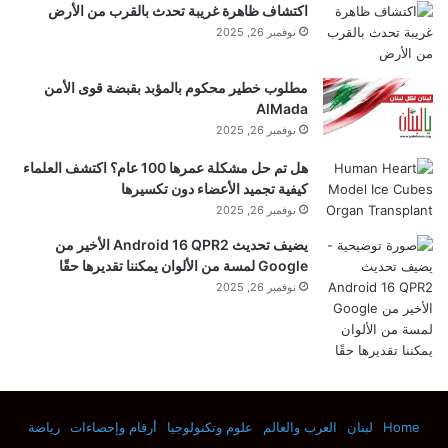
اكتشاف ظاهرة غريبة تحدث بالقرب من الأرض
المستوى، وتشكل كل منها نقطة بؤرية خاصة
نوفمبر 26, 2025
بها”.
مطلوب خطير محكوم بالمؤبد بقبضة قوى الأمن
AlMada
نوفمبر 26, 2025
ابتكر
العلماء
سطحًا خارقًا مقاس 3.5 ملم يحتوي على
هل تم حل مشكلة عمرها 100 عام؟ اكتشف العلماء
كيفية تجميد الأعضاء دون تكسيرها
أكثر من 100 مليون بكسل، وهو قادر على توليد مجموعة
نوفمبر 26, 2025
من 360 ألف ملاقط، وهو أمر
أكبر
بمرتين من التكنولوجيا
يضيف تحديث Android 16 QPR2 الأخير من
Google لمسة من الألوان يمكننا تقديرها حقًا
الحالية. يمثل هذا خطوة كبيرة نحو إنشاء أنظمة كمومية
نوفمبر 26, 2025
كبيرة جدًا.
الليزر والظروف القاسية
Home
لبنان
العرب والعالم
علوم وتكنولوجيا
أرقام وإحصاءات
رياضة
الأسطح الخارقة مصنوعة من نيتريد السيليكون وثاني