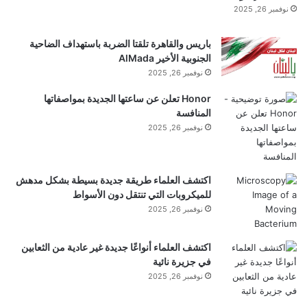
نوفمبر 26, 2025
عندما يمر شعاع الليزر عبر مثل هذه الأسطح الخارقة،
تشكل وحدات البكسل الخاصة به آلاف أو حتى مئات
باريس والقاهرة تلقتا الضربة باستهداف الضاحية
الجنوبية الأخير AlMada
الآلاف من بقع الضوء المركزة في وقت واحد. تعمل هذه
نوفمبر 26, 2025
Honor تعلن عن ساعتها الجديدة بمواصفاتها
البقع مثل الملقط، حيث تلتقط الذرات في مواقع محددة
المنافسة
مسبقًا لتشكل المصفوفة المطلوبة.
نوفمبر 26, 2025
اكتشف العلماء طريقة جديدة بسيطة بشكل مدهش
للميكروبات التي تنتقل دون الأسواط
نوفمبر 26, 2025
يوضح أحد مؤلفي الدراسة: “يمكن اعتبار
اكتشف العلماء أنواعًا جديدة غير عادية من الثعابين
في جزيرة نائية
الأسطح الخارقة بمثابة تراكب لعدد كبير من
نوفمبر 26, 2025
العدسات المسطحة الموجودة في نفس