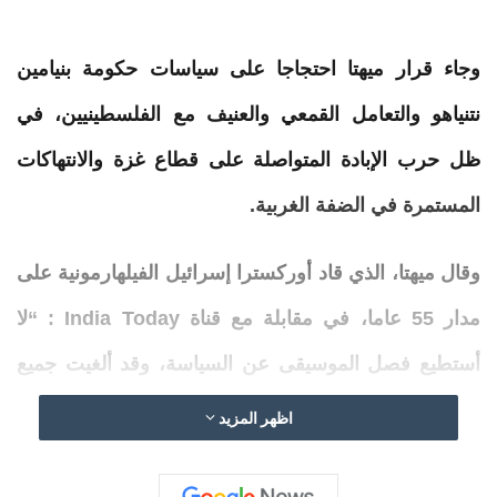
وجاء قرار
ميهتا
احتجاجا على سياسات حكومة بنيامين
نتنياهو والتعامل القمعي والعنيف مع الفلسطينيين، في
ظل حرب الإبادة المتواصلة على قطاع غزة والانتهاكات
المستمرة في الضفة الغربية.
وقال
ميهتا
، الذي قاد أوركسترا
إسرائيل
الفيلهارمونية على
مدار 55 عاما، في مقابلة مع قناة India Today : “لا
أستطيع فصل الموسيقى عن السياسة، وقد ألغيت
جميع
التزاماتي في
إسرائيل
هذا
العام
بسبب معارضتي لطريقة
اظهر المزيد
تعامل نتنياهو مع القضية الفلسطينية برمتها”، في إشارة