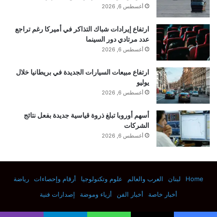
أغسطس 6, 2026
الآراء والمعلومات الواردة في هذا المقال لا تعبر
ارتفاع إيرادات شباك التذاكر في أميركا رغم تراجع
بالضرورة عن رأي موقع “yalebnan.org”،
عدد مرتادي دور السينما
والمسؤولية الكاملة تقع على عاتق المصدر الأصلي.
أغسطس 6, 2026
ملاحظة:
قد يتم استخدام الترجمة الآلية في بعض الأحيان لتوفير
ارتفاع مبيعات السيارات الجديدة في بريطانيا خلال
يوليو
هذا المحتوى.
أغسطس 6, 2026
أسهم أوروبا تبلغ ذروة قياسية جديدة بفعل نتائج
الشركات
yalebnan.org — زوبين ميهتا يلغي جميع مشاريعه
أغسطس 6, 2026
في إسرائيل احتجاجا على جرائم الحرب بحق
الفلسطينيين
Home
لبنان
العرب والعالم
علوم وتكنولوجيا
أرقام وإحصاءات
رياضة
أخبار خاصة
أخبار الفن
أزياء وموضة
إصدارات فنية
شارك هذا الموضوع:
فيس بوك
X