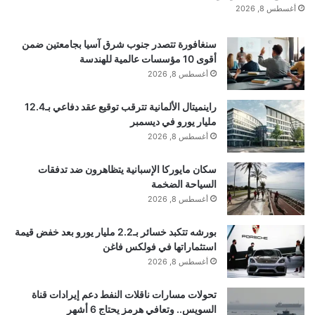
أغسطس 8, 2026
نشر لأول مرة على:
arabic.rt.com
سنغافورة تتصدر جنوب شرق آسيا بجامعتين ضمن
تاريخ النشر:
2026-01-16 18:13:00
أقوى 10 مؤسسات عالمية للهندسة
أغسطس 8, 2026
اقرأ أيضًا:
سكان مايوركا الإسبانية يتظاهرون ضد
راينميتال الألمانية تترقب توقيع عقد دفاعي بـ12.4
مليار يورو في ديسمبر
تدفقات السياحة الضخمة
أغسطس 8, 2026
الكاتب:
سكان مايوركا الإسبانية يتظاهرون ضد تدفقات
السياحة الضخمة
أغسطس 8, 2026
تنويه من موقع “yalebnan.org”:
بورشه تتكبد خسائر بـ2.2 مليار يورو بعد خفض قيمة
استثماراتها في فولكس فاغن
تم جلب هذا المحتوى بشكل آلي من المصدر:
أغسطس 8, 2026
arabic.rt.com
تحولات مسارات ناقلات النفط دعم إيرادات قناة
بتاريخ:
2026-01-16 18:13:00
.
السويس.. وتعافي هرمز يحتاج 6 أشهر