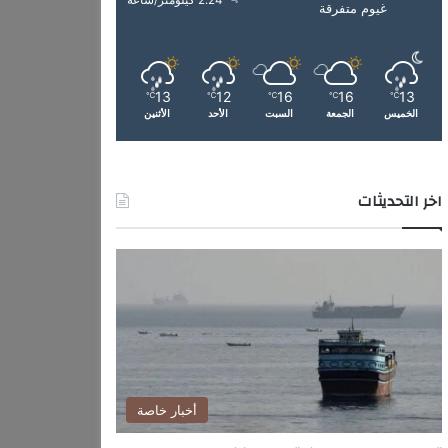
2.24 كيلومتر/ساعة
غيوم متفرقة
13
12
16
16
13
℃
℃
℃
℃
℃
الخميس
الجمعة
السبت
الأحد
الأثنين
اخر التحديثات
أخبار خاصة