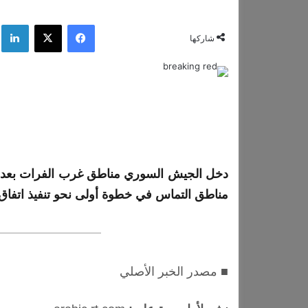
فيسبوك
‫X
لي
شاركها
دخل
الجيش
السوري
مناطق
غرب الفرات بعد ا
مناطق
التماس في خطوة أولى نحو تنفيذ اتفاق 10 مارس، حسب المراقبين
■ مصدر الخبر الأصلي