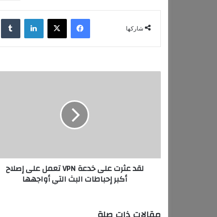
فيسبوك
‫X
لينكدإن
‏lr
شاركها
ل
ق
د
ع
ث
ر
ت
ع
ل
لقد عثرت على خدعة VPN تعمل على إصلاح
ى
أكبر إحباطات البث التي أواجهها
خ
د
ع
ة
مقالات ذات صلة