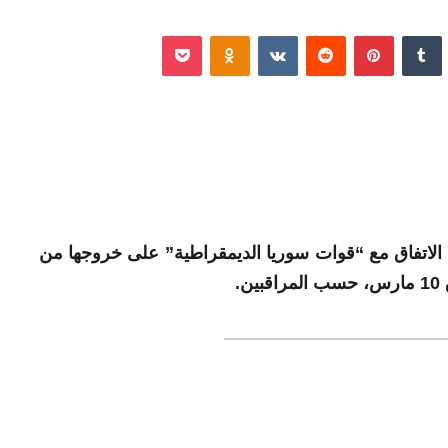
نكدإن
‏Tumblr
بينتيريست
‏Reddit
‏VKontakte
Odnoklassniki
‫Pocket
لاتفاق مع “قوات سوريا الديمقراطية” على خروجها من
.