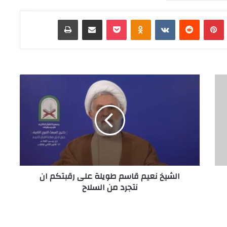
Tumb
بينتيريست
‏Reddit
‏VKontakte
Odnoklassniki
‫Pocket
مشاركة عبر البريد
طباعة
ا
ل
ش
ي
خ
ن
ع
ي
م
الشيخ نعيم قاسم طويلة على رقبتكم ان
ق
نتجرد من السلاح
ا
س
م
ط