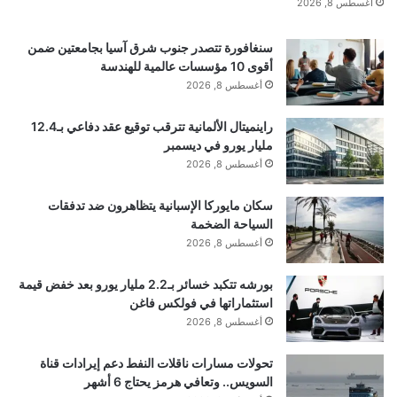
أغسطس 8, 2026
4 – قناة Canal 2 International الكاميرونية
سنغافورة تتصدر جنوب شرق آسيا بجامعتين ضمن
أقوى 10 مؤسسات عالمية للهندسة
المصدر: RT
أغسطس 8, 2026
راينميتال الألمانية تترقب توقيع عقد دفاعي بـ12.4
اقرأ أيضًا:
هالاند يغيب عن مانشستر سيتي أمام ليدز
مليار يورو في ديسمبر
أغسطس 8, 2026
إقرأ المزيد
سكان مايوركا الإسبانية يتظاهرون ضد تدفقات
السياحة الضخمة
أغسطس 8, 2026
بورشه تتكبد خسائر بـ2.2 مليار يورو بعد خفض قيمة
استثماراتها في فولكس فاغن
■ مصدر الخبر الأصلي
أغسطس 8, 2026
نشر لأول مرة على:
arabic.rt.com
تحولات مسارات ناقلات النفط دعم إيرادات قناة
السويس.. وتعافي هرمز يحتاج 6 أشهر
تاريخ النشر:
2026-01-18 12:04:00