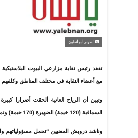
أنطوني أبو أنطون
تفقد رئيس نقابة
مزارعي
البيوت البلاستيكية
مع أعضاء النقابة في مختلف المناطق وكلفهم ب
وتبين أن الرياح العاتية ألحقت أضرارا كبيرة
السماقية (120 خيمة) الضهيرة (170 خيمة) وتم التبليغ عن أضرار في البقاع الغربي والساحل اللبناني.
وناشد درويش المعنيين “تحمل مسؤولياتهم 