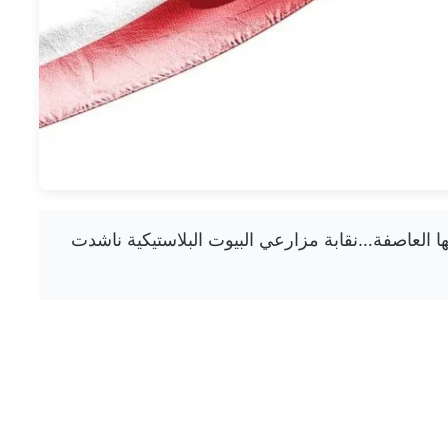
تي سببتها العاصفة…نقابة مزارعي البيوت البلاستيكية ناشدت