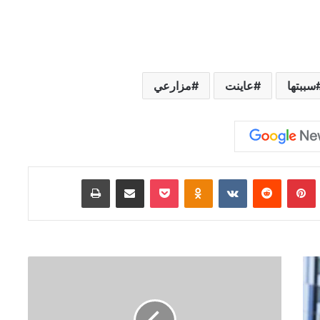
سببتها
عاينت
مزارعي
Tumb
بينتيريست
‏Reddit
‏VKontakte
Odnoklassniki
‫Pocket
مشاركة عبر البريد
طباعة
ق
ط
ر
ت