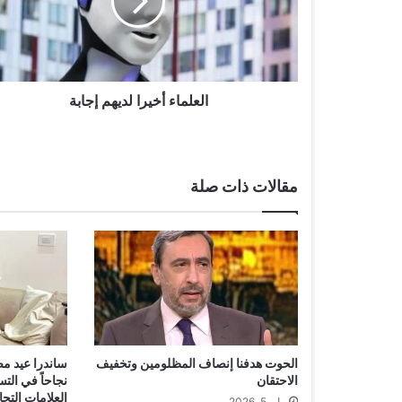
م
ا
ء
أ
خ
ي
العلماء أخيرا لديهم إجابة
ر
ا
ل
د
مقالات ذات صلة
ي
ه
م
إ
ج
ا
ب
ة
الحوت هدفنا إنصاف المظلومين وتخفيف
ساندرا عيد مص
الاحتقان
نجاحاً في الت
العلامات التجا
مايو 5, 2026