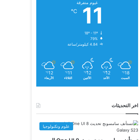
غيوم متفرقة
11
℃
18º - 11º
79%
4.84 كيلومتر/ساعة
12
11
12
12
18
℃
℃
℃
℃
℃
السبت
الأحد
الأثنين
الثلاثاء
الأربعاء
اخر التحديثات
علوم وتكنولوجيا