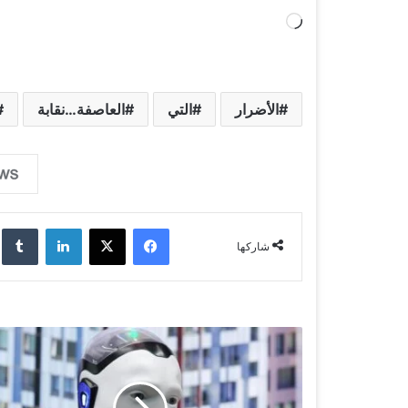
ج
ا
ر
ي
الأضرار
التي
العاصفة…نقابة
ا
ل
ت
ح
فيسبوك
‫X
لينكدإن
‏lr
م
شاركها
ي
ل
…
ا
ل
ع
ل