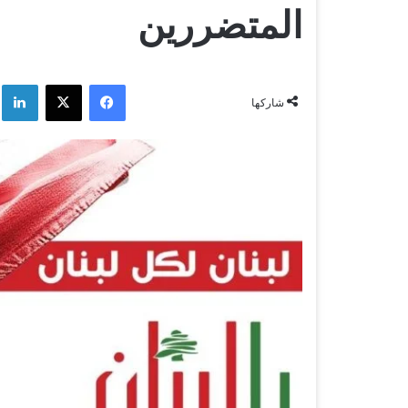
المتضررين
فيسبوك
‫X
لي
شاركها