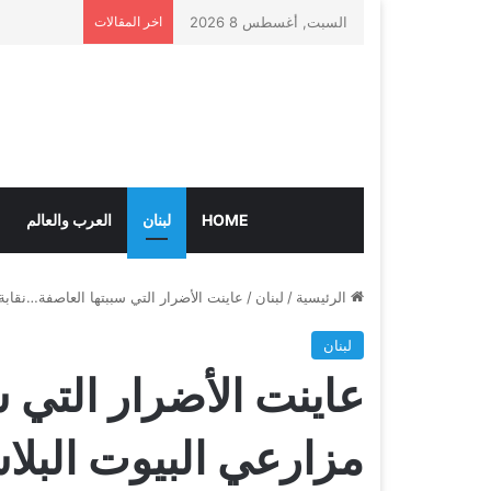
السبت, أغسطس 8 2026
اخر المقالات
HOME
لبنان
العرب والعالم
الرئيسية
/
لبنان
/
عاينت الأضرار التي سببتها العاصفة…نقاب
لبنان
عاينت الأضرار التي س
مزارعي البيوت البل