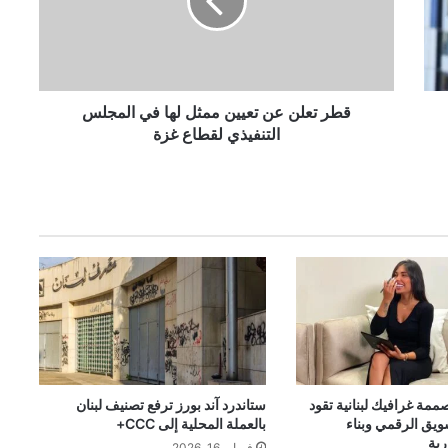
ع
ل
ن
ع
ن
ت
قطر تعلن عن تعيين ممثل لها في المجلس
ع
التنفيذي لقطاع غزة
ي
ي
ن
م
م
ث
ل
ل
ه
ا
ف
ي
ا
ممة غرافيك لبنانية تقود
ستاندرد آند بورز ترفع تصنيف لبنان
سويق الرقمي وبناء
بالعملة المحلية إلى CCC+
ل
رية
م
فبراير 16, 2026