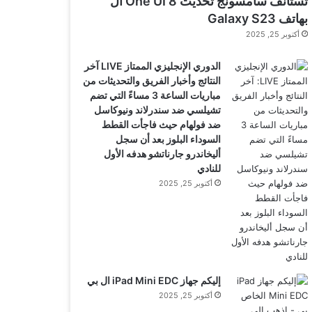
تستأنف سامسونج تحديث One UI 8 ال
بهاتف Galaxy S23
أكتوبر 25, 2025
الدوري الإنجليزي الممتاز LIVE آخر
النتائج وأخبار الفريق والتحديثات من
مباريات الساعة 3 مساءً التي تضم
تشيلسي ضد سندرلاند ونيوكاسل
ضد فولهام حيث فاجأت القطط
السوداء البلوز بعد أن سجل
أليخاندرو جارناتشو هدفه الأول
للنادي
أكتوبر 25, 2025
إليكم جهاز iPad Mini EDC ال بي
أكتوبر 25, 2025