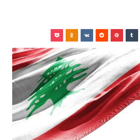
نكدإن
‏Tumblr
بينتيريست
‏Reddit
‏VKontakte
Odnoklassniki
‫Pocket