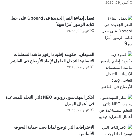
أكتوبر 29, 2025
نشر لأول مرة على:
www.almada.org
تعمل إيماءة النقر الجديدة في Gboard على جعل
كتابة الرموز أمرًا سهلاً
تاريخ النشر:
2026-01-18 22:37:00
أكتوبر 29, 2025
الكاتب:
BouSamra
السودان.. حكومة إقليم دارفور تناشد المنظمات
الإنسانية التدخل العاجل لإنقاذ الأوضاع في الفاشر
تنويه من موقع “yalebnan.org”:
أكتوبر 29, 2025
تم جلب هذا المحتوى بشكل آلي من المصدر:
www.almada.org
ابتكر المهندسون روبوت NEO ذاتي التعلم للمساعدة
بتاريخ:
2026-01-18 22:37:00
.
في أعمال المنزل
الآراء والمعلومات الواردة في هذا المقال لا تعبر
أكتوبر 29, 2025
بالضرورة عن رأي موقع “yalebnan.org”،
الاختراقات التي توضح لماذا يجب حماية البحوث
والمسؤولية الكاملة تقع على عاتق المصدر الأصلي.
الأساسية