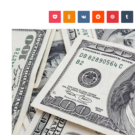
نكدإن
‏Tumblr
بينتيريست
‏Reddit
‏VKontakte
Odnoklassniki
‫Pocket