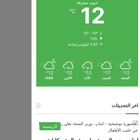
غيوم متفرقة
12
℃
12º - 10º
79%
0.83 كيلومتر/ساعة
12
12
13
17
12
℃
℃
℃
℃
℃
الجمعة
السبت
الأحد
الأثنين
الثلاثاء
اخر التحديثات
الرئيسية