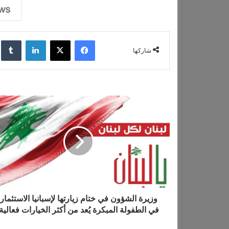
فيسبوك
‫X
لينكدإن
‏lr
شاركها
و
ز
ي
ر
ة
ا
ل
ش
ؤ
و
وزيرة الشؤون في ختام زيارتها لإسبانيا الاستثمار
ن
في الطفولة المبكرة يُعد من أكثر الخيارات فعالية
ف