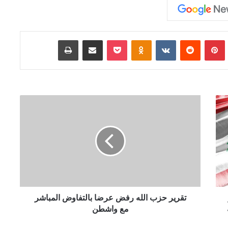
Tumb
بينتيريست
‏Reddit
‏VKontakte
Odnoklassniki
‫Pocket
مشاركة عبر البريد
طباعة
ت
ق
ر
ي
ر
ح
ز
ب
ا
ل
تقرير حزب الله رفض عرضا بالتفاوض المباشر
ل
مع واشطن
ه