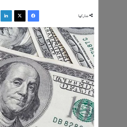
فيسبوك
‫X
لي
شاركها