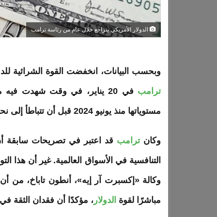
الدولار الأمريكي يتراجع خلال عام من رئاسة ترامب
وبحسب البيانات، انخفضت القوة الشرائية للدولار بنسبة 2.6% مع اقتراب نهاية الس
ترامب
في 20 يناير، في وقت شهدت في
مستوياتها منذ يونيو 2024 قبل أن تتباطأ إلى نحو 2.7%
وكان
ترامب
قد اعتبر في تصريحات سابقة
التنافسية في الأسواق العالمية. غير أن هذا ال
وكالة «إكسبرت آر إيه»، أنطون تاباخ، من أن 
مباشرًا لقوة
الدولار
، مؤكدًا أن فقدان الثقة في