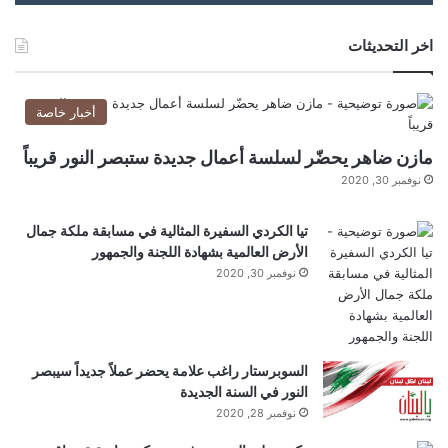
اخر التحديثات
yalebnan.org — تقرير حزب الله رفض عرضا
بالتفاوض المباشر مع واشطن
أخبار خاصة
مازن ضاهر يحضّر لسلسة أعمال جديدة ستبصر النور قريباً
الله
المباشر
بالتفاوض
تقرير:
نوفمبر 30, 2020
عرضا
واشطن
تيا الكردي السفيرة المثالية في مسابقة ملكة جمال
الأرض العالمية بشهادة اللجنة والجمهور
نوفمبر 30, 2020
السوبرستار راغب علامة يحضر عملاً جديداً سيبصر
النور في السنة الجديدة
نوفمبر 28, 2020