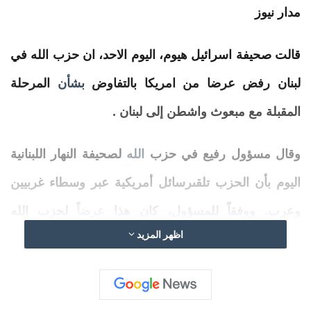
مدار نيوز
قالت صحيفة اسرائيل هيوم، اليوم الاحد، ان حزب
الله
في
لبنان رفض
عرضا
من امريكا
بالتفاوض
بشأن
المرحلة
المقبلة مع مبعوث
واشطن
إلى لبنان .
وقال مسؤول رفيع في حزب
الله
لصحيفة النهار اللبنانية
اليوم بأن الحزب تلقىرسائل أمريكية عبر وسطاء غربيين
وعرب. ووفقاً للمسؤول، كان هذا
عرضا
ً لحزب
الله
اظهر المزيد
للانضمام إلى مفاوضات مباشرة مع واشنطن.
وأشار إلى أن الحزب رفض الدعوة
بسبب
“التجربة غير
المشجعة” لمثل هذه الاتصالات مع الولايات المتحدة.