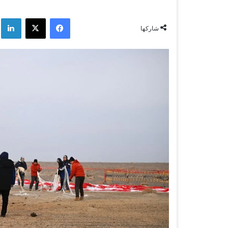
فيسبوك
‫X
لي
شاركها