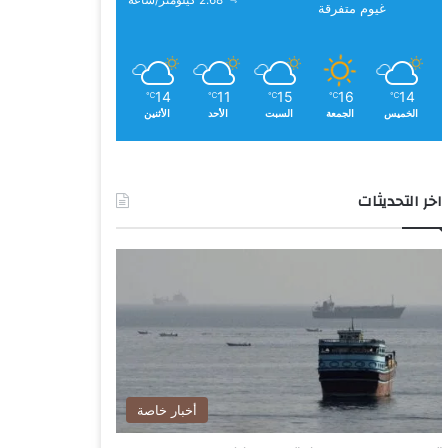
2.68 كيلومتر/ساعة
غيوم متفرقة
14
11
15
16
14
℃
℃
℃
℃
℃
الخميس
الجمعة
السبت
الأحد
الأثنين
اخر التحديثات
أخبار خاصة