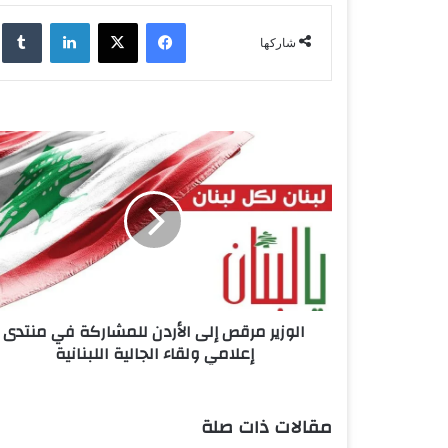
فيسبوك
‫X
لينكدإن
‏lr
شاركها
ا
ل
و
ز
ي
ر
م
ر
ق
الوزير مرقص إلى الأردن للمشاركة في منتدى
ص
إعلامي ولقاء الجالية اللبنانية
إ
ل
ى
ا
مقالات ذات صلة
ل