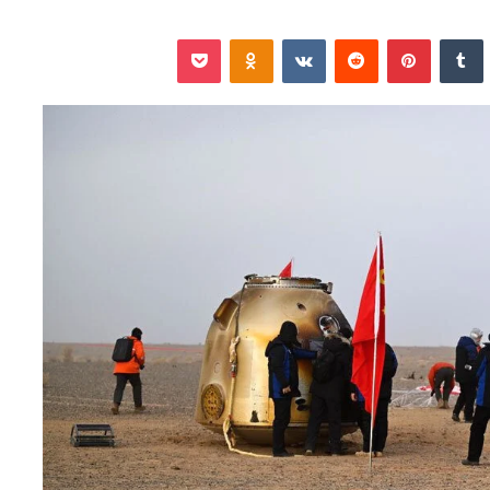
نكدإن
‏Tumblr
بينتيريست
‏Reddit
‏VKontakte
Odnoklassniki
‫Pocket