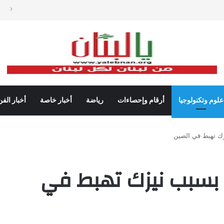
دات شباك التذاكر في أميركا رغم تراجع عدد مرتادي دور السينما
علوم وتكنولوجيا
أرقام وإحصاءات
رياضة
أخبار خاصة
أخبار الفن
ك تهبط في الصين
بسبب نيزك تهبط في