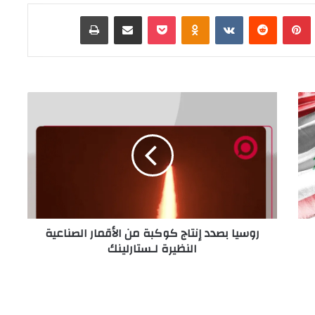
Tumb
بينتيريست
‏Reddit
‏VKontakte
Odnoklassniki
‫Pocket
مشاركة عبر البريد
طباعة
ر
و
س
ي
ا
ب
ص
د
د
روسيا بصدد إنتاج كوكبة من الأقمار الصناعية
إ
النظيرة لـستارلينك
ن
ت
ا
ج
ك