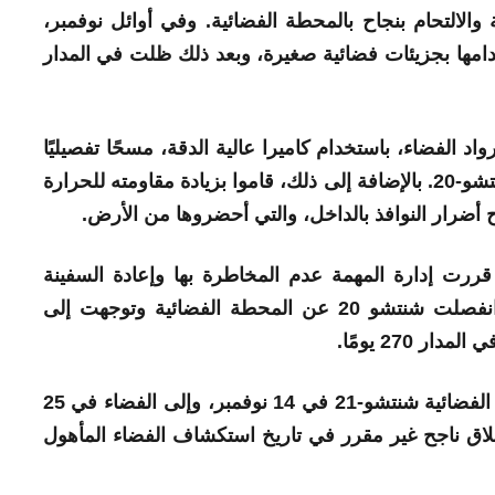
والالتحام بنجاح بالمحطة الفضائية. وفي أوائل نوفمبر،
امها بجزيئات فضائية صغيرة، وبعد ذلك ظلت في المدار
ي 9 ديسمبر، أجرى رواد الفضاء، باستخدام كاميرا عالية الدقة، مسحًا تفصيليًا
للشقوق الموجودة على نوافذ وحدة الهبوط شنتشو-20. بالإضافة إلى ذلك، قاموا بزيادة مقاومته للحرارة
ضرار النوافذ بالداخل، والتي أحضروها من الأرض.
 قررت إدارة المهمة عدم المخاطرة بها وإعادة السفينة
بشكل مستقل. في 19 يناير الساعة 0:23، انفصلت شنتشو 20 عن المحطة الفضائية وتوجهت إلى
 270 يومًا.
طاقم شنتشو 20 آمن خلف على متن المركبة الفضائية شنتشو-21 في 14 نوفمبر، وإلى الفضاء في 25
 أصبحت أول إطلاق ناجح غير مقرر في تاريخ استكشاف الفضاء المأهول