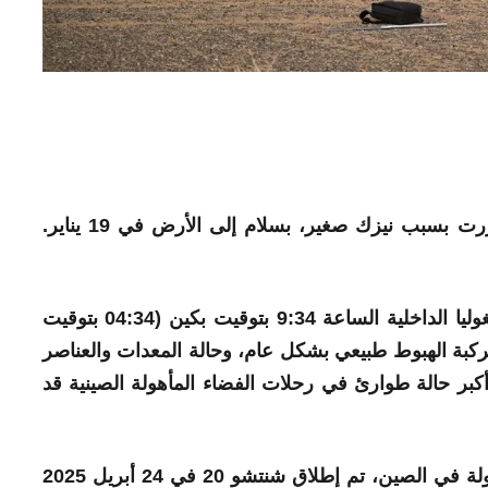
رت
بسبب
نيزك
صغير، بسلام إلى الأرض في 19 يناير.
وتم الهبوط في ملعب تدريب دونغفنغ في منغوليا الداخلية الساعة 9:34 بتوقيت بكين (04:34 بتوقيت
كبة الهبوط طبيعي بشكل عام، وحالة المعدات والعناصر
 أكبر حالة طوارئ في رحلات الفضاء المأهولة الصينية قد
وكما يتذكر مكتب برنامج رحلات الفضاء المأهولة في الصين، تم إطلاق شنتشو 20 في 24 أبريل 2025