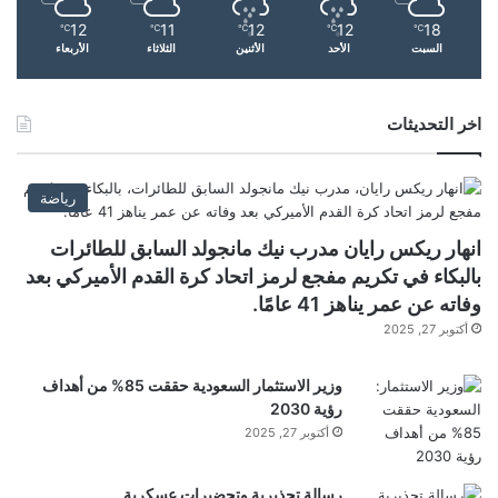
ص
ن
ة
12
11
12
12
18
ا
℃
℃
℃
℃
℃
السبت
الأحد
الأثنين
الثلاثاء
الأربعاء
م
ل
ن
غ
ا
ذ
ل
اخر التحديثات
ا
ن
ئ
ا
ي
ق
و
رياضة
د
ت
ع
ع
انهار ريكس رايان مدرب نيك مانجولد السابق للطائرات
ل
ز
بالبكاء في تكريم مفجع لرمز اتحاد كرة القدم الأميركي بعد
ى
ي
وفاته عن عمر يناهز 41 عامًا.
ز
ز
أكتوبر 27, 2025
و
ص
ج
م
ة
و
وزير الاستثمار السعودية حققت 85% من أهداف
م
د
رؤية 2030
د
ا
أكتوبر 27, 2025
ر
ل
ب
م
رسالة تحذيرية وتحضيرات عسكرية
م
ز