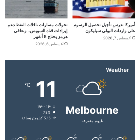
س
أ
ح
ا
و
ر
ل
م
ت
و
أميركا تدرس تأجيل تحصيل الرسوم
تحولات مسارات ناقلات النفط دعم
ي
ص
على واردات البولي سيليكون
إيرادات قناة السويس.. وتعافي
ي
ا
هرمز يحتاج 6 أشهر
ل
ة
أغسطس 7, 2026
د
و
أغسطس 6, 2026
…
م
ط
ي
ن
ب
ي
ع
Weather
ة
د
ل
11
ت
ح
℃
س
م
د
ا
ي
ي
Melbourne
18º - 11º
د
ة
78%
ة
ا
5.15 كيلومتر/ساعة
غيوم متفرقة
ر
ل
خ
أ
ي
م