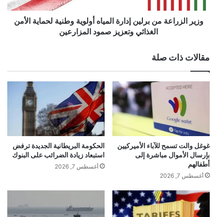
ع
ا
yalebnan.org — لحظة بلحظة.. التطورات الميدانية
م
ع
وزير الزراعة من برلين إدارة المياه أولوية وطنية لحماية الأمن
ا
شمال شرق سوريا
ة
الغذائي وتعزيز صمود المزارعين
ي
م
ك
ن
مقالات ذات صلة
ل
ب
شارك هذا الموضوع:
ك
ر
ا
فيس بوك
X
ل
ر
ي
ي
ن
ك
إ
معجب بهذه:
و
د
ج
ر
ا
و
ر
ا
غوغل والت تسمح للآباء الأميركيين
الحكومة البريطانية الجديدة ترفض
ي
ة
بإرسال الأموال مباشرة إلى
استبعاد زيادة الضرائب على البنوك
ر
ك
ا
أطفالهم
أغسطس 7, 2026
ي
ي
ل
التطورات
الميدانية
بلحظة
سوريا
أغسطس 7, 2026
ن
م
ا
ف
ي
شمال
لحظة
ل
ي
ا
م
ه
ت