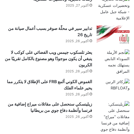
ا
أكتوبر 27, 2025
ا
ن
ر
ش
ع
س
ي
تدابير سير في محلّة صوفر بسبب أعمال صيانة من
ت
ن
تاريخ 26
ر
أكتوبر 26, 2025
ي
و
يعثر تلسكوب جيمس ويب الفضائي على كوكب لا
ن
ينبغي أن يكون موجودًا وهو مصنوع بالكامل تقريبًا من
ا
الكربون
ي
أكتوبر 26, 2025
ت
د
الغموض الكوني ألمع FRB على الإطلاق لا يتكرر مما
I
يحير علماء الفلك
N
أكتوبر 26, 2025
S
زيلينسكي سنحصل على مقاتلات ميراج إضافية من
I
فرنسا وأنظمة دفاع جوي من بريطانيا
D
أكتوبر 26, 2025
E
S
P