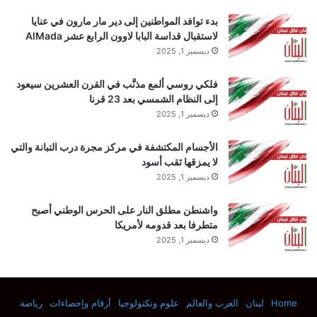
‏بدء توافد المواطنين إلى دير مار مارون في عنايا
تم رفع الحواجب عندما
داخل سبورت
كشفت أن ريبيكا
لاستقبال قداسة البابا لاوون الرابع عشر AlMada
ديسمبر 1, 2025
كابليهورن كانت ستغادر توتنهام هوتسبير.
فلكي روسي ألمع مذنَّب في القرن العشرين سيعود
إلى النظام الشمسي بعد 23 قرنا
ويحظى كابليهورن، رئيس
إدارة
وحوكمة كرة القدم
ديسمبر 1, 2025
بالنادي، بتقدير كبير ويبدو أن خسارة توتنهام – بعد عقد من
الأجسام المكتشفة في مركز مجرة ​​درب التبانة والتي
الخدمة – هي المشكلة الأكبر. الدوري الممتازمكسب.
لا يمزقها ثقب أسود
ديسمبر 1, 2025
رفضت المنافسة التعليق، ولكن وفقًا للمصادر، فقد تم
واشنطن مطلق النار على الحرس الوطني أصبح
متطرفا بعد قدومه لأمريكا
اختيار كابليهورن ليحل محل توني سكولز، كبير مسؤولي
ديسمبر 1, 2025
كرة القدم في الدوري الإنجليزي الممتاز، والذي يتجه عبر
المحيط الأطلسي ليصبح رئيسًا لدوري الرجال الجديد من
Home
لبنان
العرب والعالم
علوم وتكنولوجيا
أرقام وإحصاءات
رياضة