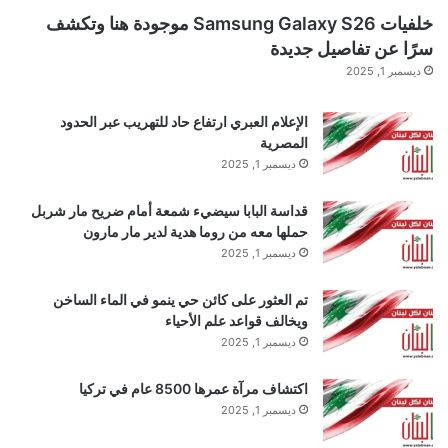
خلفيات Samsung Galaxy S26 موجودة هنا وتكشف
سرًا عن تفاصيل جديدة
ديسمبر 1, 2025
الإعلام العبري ارتفاع حاد للتهريب عبر الحدود
المصرية
ديسمبر 1, 2025
قداسة البابا سيضيء شمعة أمام ضريح مار شربل
حملها معه من روما هدية لدير مار مارون
ديسمبر 1, 2025
تم العثور على كائن حي ينمو في الماء الساخن
ويخالف قواعد علم الأحياء
ديسمبر 1, 2025
كان كاريك مع زوجته ليزا (يسار) لمدة 29 عامًا وكانا حبيبين
اكتشاف مرآة عمرها 8500 عام في تركيا
منذ الطفولة، لكن كين (يمين) وصفها بـ “الفم الكبير”
ديسمبر 1, 2025
رئيس توتنهام ينطلق