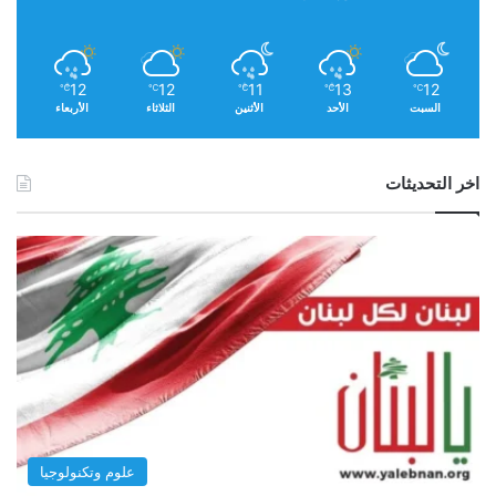
تُ
ع
ط
ى
12
12
11
13
12
℃
℃
℃
℃
℃
السبت
الأحد
الأثنين
الثلاثاء
الأربعاء
اخر التحديثات
علوم وتكنولوجيا