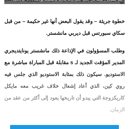
خطوة جريئة – وقد يقول البعض أنها غير حكيمة – من قبل
سكاي
سبورتس
قبل ديربي مانشستر.
وطلب المسؤولون في الإذاعة ذلك مانشستر يونايتديجري
المدير المؤقت الجديد لـ s مقابلة قبل المباراة مباشرة مع
الاستوديو. سيكون ذلك بمثابة الاستوديو الذي جلس فيه
روي كين، الذي أعاد إشعال خلاف غريب معه
مايكل
كاريكزوجة التي يبدو أن تاريخها يعود إلى أكثر من عقد من
الزمان.
التحدث على
التداخل
بودكاست، وصف كين السيدة
كاريك