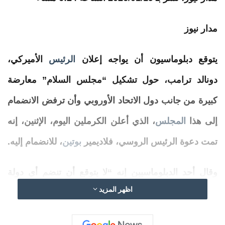
مدار نيوز
يتوقع
دبلوماسيون
أن يواجه إعلان
الرئيس
الأميركي،
دونالد ترامب، حول تشكيل “مجلس
السلام”
معارضة
كبيرة من جانب دول الاتحاد الأوروبي وأن ترفض الانضمام
إلى هذا
المجلس
، الذي أعلن الكرملين اليوم، الإثنين، إنه
تمت دعوة الرئيس الروسي، فلاديمير
بوتين
، للانضمام إليه.
وقال أحد الدبلوماسيين إنه “لا يتوقع أن تنضم أي دولة
اظهر المزيد
أوروبية
”، وأوضح أن تهديدات ترامب لغرينلاند كانت “أكثر
مما ينبغي بالنسبة للاتحاد الأوروبي”، حسبما نقلت عنه