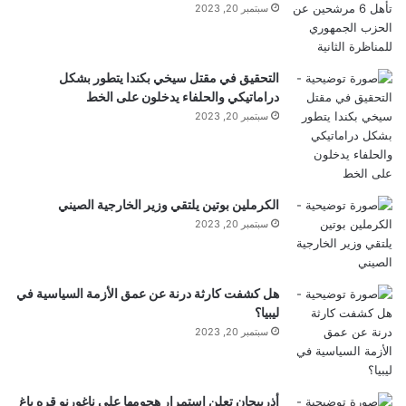
(function(d, s, id) {
سبتمبر 20, 2023
var js, fjs = d.getElementsByTagName(s)(0);
التحقيق في مقتل سيخي بكندا يتطور بشكل
if (d.getElementById(id)) return;
دراماتيكي والحلفاء يدخلون على الخط
js = d.createElement(s); js.id = id;
سبتمبر 20, 2023
js.src =
“//connect.facebook.net/ar_AR/sdk.js#xfbml=1&
الكرملين بوتين يلتقي وزير الخارجية الصيني
سبتمبر 20, 2023
version=v2.8&appId=2324456701026639”;
fjs.parentNode.insertBefore(js, fjs);
هل كشفت كارثة درنة عن عمق الأزمة السياسية في
}(document, ‘script’, ‘facebook-jssdk’));
ليبيا؟
سبتمبر 20, 2023
أذريبجان تعلن استمرار هجومها على ناغورنو قره باغ