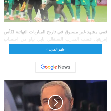
ففي مشهد غير مسبوق في تاريخ المباريات النهائية لكأس
إفريقيا، غضب المدرب السنغالي بابي تياو من احتساب
ركلة جزاء لصالح المغرب في الدقيقة الأخيرة من الوقت
اظهر المزيد
بدل الضائع للشوط الثاني، فطلب من لاعبيه العودة إلى
غرف الملابس احتجاجا على قرار الحكم.
وتوقفت المباراة لأكثر من عشر دقائق، قبل أن يعود لاعبو
“أسود التيرانغا”، بقيادة ساديو ماني، إلى الملعب تحت
ه
ا
ضغط التدخلات الرسمية.
ش
م
ا
ل