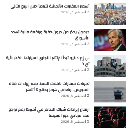
الإفريقي لكرة القدم بشدة أي سلوك غير لائق خلال
أسعار العقارات الألمانية تتباطأ خلال الربع الثاني
المباريات، لا سيما ذلك الموجه ضد طاقم التحكيم أو
أغسطس 7, 2026
منظمي المباراة. يراجع الاتحاد الإفريقي لكرة القدم جميع
اللقطات وسيحيل الأمر إلى السلطات المختصة لاتخاذ
ديمون يحذر من ديون خفية ورافعة مالية تهدد
الإجراءات المناسبة ضد المدانين”.
الأسواق
أغسطس 7, 2026
ويواجه منتخب السنغال، ومدربه على وجه الخصوص،
بي إم دبليو تبدأ الإنتاج التجاري لسيارتها الكهربائية
عقوبات قاسية، حيث يحتمل إيقاف المدرب لعدة مباريات،
آي 3
بالإضافة إلى غرامات مالية،
أغسطس 7, 2026
في حين يبقى الجدل قائما حول شرعية استكمال لقاء
تحولات مسارات ناقلات النفط دعم إيرادات قناة
السنغال والمغرب بعد خرق صريح للمادة 82.
السويس.. وتعافي هرمز يحتاج 6 أشهر
أغسطس 6, 2026
المصدر: “آر إم سي سبورت”
ارتفاع إيرادات شباك التذاكر في أميركا رغم تراجع
إقرأ المزيد
عدد مرتادي دور السينما
أغسطس 6, 2026