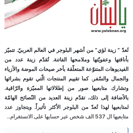
تُعدّ ”
زينة
لؤي
” من أشهر
البلوجر
في العالم العربيّ. تتميّز
بأناقتها وعفويّتها وملامحها الفاتنة. تُقدّم زينة عدد من
الفيديوهات المتنوّعة المتعلّقة بأخر صيحات الموضة والأزياء
والجمال والسّفر. كما تقييم المنتجات الّتي تقوم بشرائها
وتشارك متابعيها صور من إطلالاتها المميّزة والرّاقية.
بالأضافة إلى ذلك، تقدّم زينة العديد من النّصائح الهامّة
لمتابعيها لهذا تُعدّ من البلوجر
الأكثر
تأثيراً. ويتجاوز عدد
متابعيها ال 537 الف شخص عبر حسابها على الانستغرام..