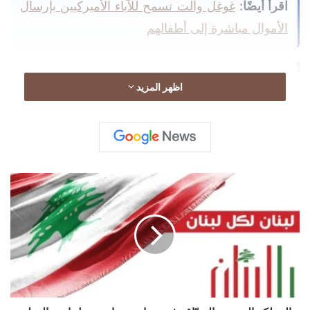
اقرأ أيضًا:
غوغل والت تسمح للآباء الأميركيين بإرسال
الأموال مباشرة إلى أطفالهم
اقرأ أيضًا:
الحكومة البريطانية الجديدة ترفض استبعاد
اظهر المزيد
زيادة الضرائب على البنوك
اقرأ أيضًا:
أسعار العقارات الألمانية تتباطأ خلال الربع
الثاني
المملكة
المغربية
السبّاقة
في
صناعة
سيارة
تحمل
اسم
الوطن