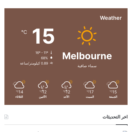
Weather
15
℃
Melbourne
16º - 11º
68%
0.89 كيلومتر/ساعة
سماء صافية
14
12
12
17
15
℃
℃
℃
℃
℃
الجمعة
السبت
الأحد
الأثنين
الثلاثاء
اخر التحديثات