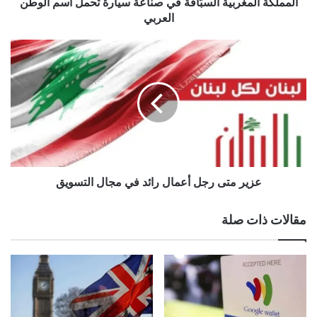
العربي
المملكة المغربية السبّاقة في صناعة سيارة تحمل اسم الوطن
العربي
عزير
متى
رجل
أعمال
رائد
yalebnan.org — زينة لؤي البلوجر الأكثر تأثيراً في
في
العالم العربي
مجال
التسويق
عزير متى رجل أعمال رائد في مجال التسويق
الأكثر
البلوجر
تأثيرًا
زينة
لؤي
مقالات ذات صلة