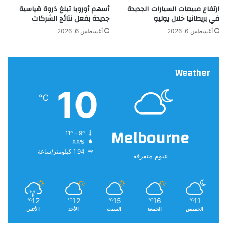
ارتفاع مبيعات السيارات الجديدة
أسهم أوروبا تبلغ ذروة قياسية
ي
ا
في بريطانيا خلال يوليو
جديدة بفعل نتائج الشركات
ن
ي
أغسطس 6, 2026
أغسطس 6, 2026
ا
ف
ا
Weather
س
د
10
ة
℃
ب
ا
ل
Melbourne
11º - 9º
ك
88%
ا
1.94 كيلومتر/ساعة
غيوم متفرقة
م
ل
12
12
15
16
11
℃
℃
℃
℃
℃
الخميس
الجمعة
السبت
الأحد
الأثنين