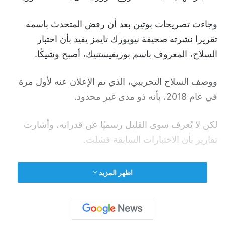
وجاءت تصريحات بوتين بعد أن رفض المتحدث باسمه
تقريرا نشرته صحيفة نيويورك تايمز يفيد بأن اختبار
السلاح، المعروف باسم بوريفيستنيك، أصبح وشيكًا.
ووصف السلاح التجريبي، الذي تم الإعلان عنه لأول مرة
في عام 2018، بأنه ذو مدى غير محدود.
لكن لا يُعرف سوى القليل رسميًا عن قدراته، وأشارت
تقارير بأن الاختبارات السابقة فشلت.
ولم يتم التأكد مما قاله بوتين بشكل مستقل ولم ترد أي
اظهر المزيد
معلومات حتى الآن من وزارة الدفاع الروسية.