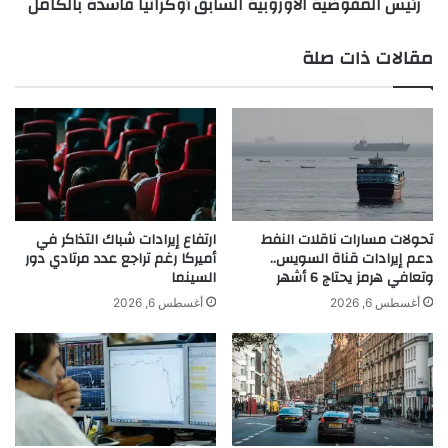
رئيس المفوضية الأوروبية السابق أوكرانيا فاسدة بالكامل
و
ض
ن
ي
م
ة
مقالات ذات صلة
ش
ا
ا
ل
ه
أ
د
و
ة
ر
ب
و
أ
ب
غ
ي
ن
ة
تحولات مسارات ناقلات النفط
ارتفاع إيرادات شباك التذاكر في
ي
دعم إيرادات قناة السويس..
أميركا رغم تراجع عدد مرتادي دور
ا
وتعافي هرمز يحتاج 6 أشهر
السينما
ت
ل
ه
س
أغسطس 6, 2026
أغسطس 6, 2026
ك
ا
و
ب
ن
ق
ا
أ
ل
و
ق
ك
و
ر