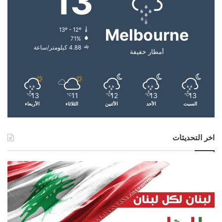
13
ا
يرسخ
ل
Melbourne
13º - 12º
ت
71%
4.88 كيلومتر/ساعة
أمطار خفيفة
ح
م
ي
13
11
12
13
13
℃
℃
℃
℃
℃
ل
السبت
الأحد
الأثنين
الثلاثاء
الأربعاء
…
اخر التحديثات