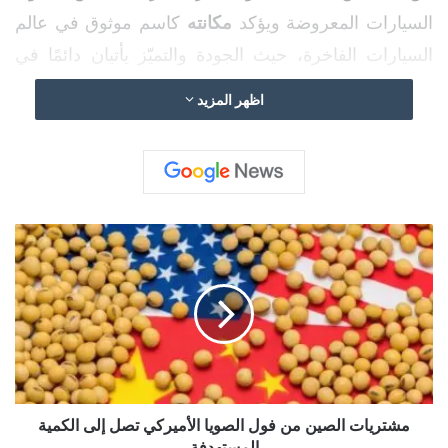
السيارات المعروضة ويؤكد
مكانته
كاسم موثوق في عالم
السيارات الفاخرة، حيث الجودة والتميّز يأتيان دائمًا في
المقدّمة.
اظهر المزيد
م
ش
ت
ر
ي
ا
ت
ا
ل
ص
مشتريات الصين من فول الصويا الأميركي تصل إلى الكمية
ي
المستهدفة