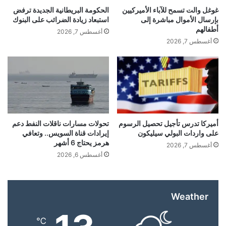
ص
ا
غوغل والت تسمح للآباء الأميركيين
الحكومة البريطانية الجديدة ترفض
ل
ء
بإرسال الأموال مباشرة إلى
استبعاد زيادة الضرائب على البنوك
إ
ض
أطفالهم
أغسطس 7, 2026
ل
د
أغسطس 7, 2026
ى
ط
yalebnan.org — Kassem Motors يرسّخ مكانته
ا
ب
ل
ي
كوجهة أولى لعشّاق السيارات الفاخرة في لبنان
ك
ب
م
م
ي
ص
شارك هذا الموضوع:
ة
ر
ا
ي
أميركا تدرس تأجيل تحصيل الرسوم
تحولات مسارات ناقلات النفط دعم
فيس بوك
X
ل
على واردات البولي سيليكون
إيرادات قناة السويس.. وتعافي
هرمز يحتاج 6 أشهر
م
أغسطس 7, 2026
س
أغسطس 6, 2026
معجب بهذه:
ت
ج
ه
د
ا
Weather
ف
ر
ة
ي
℃
Kassem
Motors
كوجهة
مكانته