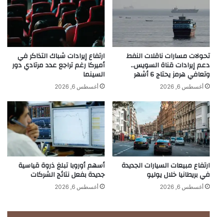
ا
م
ل
ك
إ
ا
ي
ن
ر
ت
ا
ه
تحولات مسارات ناقلات النفط
ارتفاع إيرادات شباك التذاكر في
د
ك
دعم إيرادات قناة السويس..
أميركا رغم تراجع عدد مرتادي دور
ا
وتعافي هرمز يحتاج 6 أشهر
السينما
و
ت
ج
أغسطس 6, 2026
أغسطس 6, 2026
م
ه
ع
ة
ب
أ
ل
و
و
ل
غ
ى
م
ل
ارتفاع مبيعات السيارات الجديدة
أسهم أوروبا تبلغ ذروة قياسية
ش
ع
في بريطانيا خلال يوليو
جديدة بفعل نتائج الشركات
ت
شّ
ر
ا
أغسطس 6, 2026
أغسطس 6, 2026
ك
ق
ي
ا
ه
ل