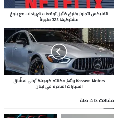
ت
الأميركي سنوياً على مدى السنوات الثلاث المقبلة، وفقاً
ت
لوكالة “أسوشيتد برس”.
نتفليكس تتجاوز بفارق ضئيل توقعات الإيرادات مع بلوغ
ج
مشتركيها 325 مليوناً
ا
و
ز
K
ب
a
ف
s
ا
s
ر
e
ق
m
ض
M
ئ
o
ي
t
Kassem Motors يرسّخ مكانته كوجهة أولى لعشّاق
ل
o
السيارات الفاخرة في لبنان
ت
r
و
s
ق
ي
الأميركي:
الصويا
الصين
فول
مقالات ذات صلة
ع
ر
ا
سّ
مشتريات
ت
خ