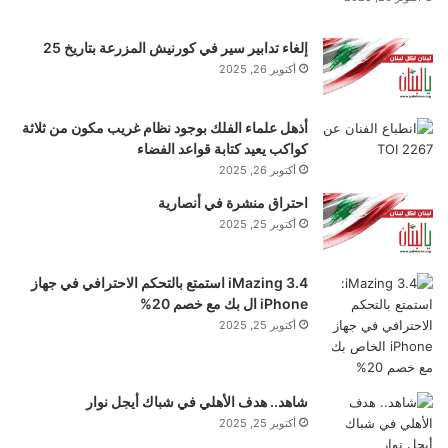
على تنظيم الذكاء الاصطناعي. وتُعلن الشركة حاليًا عن
إلغاء تدابير سير في كورنيش المزرعة بتاريخ 25
وظائف شاغرة في نيودلهي ومومباي وبنغالورو.
أكتوبر 26, 2025
أذهل علماء الفلك بوجود نظام غريب مكون من ثلاثة
كواكب يعيد كتابة قواعد الفضاء
وقد برزت الهند كأكبر سوق لتطبيق روبوت الدردشة
أكتوبر 26, 2025
“شات جي بي تي” من حيث عدد التنزيلات، وثاني أكبر
احتراق منشرة في أنصارية
سوق من حيث عدد المستخدمين. مع ذلك، واجهت “أوبن
أكتوبر 25, 2025
إيه آي” تحديات في تحويل هذا الطلب إلى اشتراكات
iMazing 3.4 استمتع بالتحكم الاحترافي في جهاز
مدفوعة، حيث طرحت العام الماضي باقة “ChatGPT
iPhone ال بك مع خصم 20%
Go” بسعر أقل من 5 دولارات، وقدمتها مجانًا لمدة عام
أكتوبر 25, 2025
لتشجيع استخدامها.
شاهد.. هدف الأهلي في شباك أيجل نوار
أكتوبر 25, 2025