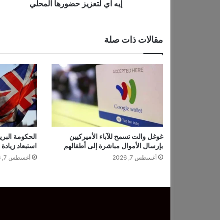
خ
إيه آي لتعزيز حضورها المحلي
ط
ط
ل
مقالات ذات صلة
ز
ي
ا
ر
ة
ا
ل
ه
ن
د
غوغل والت تسمح للآباء الأميركيين
الحكومة البري
بإرسال الأموال مباشرة إلى أطفالهم
استبعاد زيادة
ف
ي
أغسطس 7, 2026
أغسطس 7, 2026
م
ا
ت
ط
م
ح