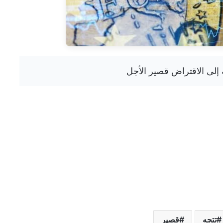
تتجه
قصير