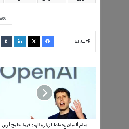
ا
ل
ت
ح
فيسبوك
‫X
لينكدإن
‏lr
م
شاركها
ي
ل
…
س
ا
م
أ
ل
ت
م
ا
ن
ي
سام ألتمان يخطط لزيارة الهند فيما تطمح أوبن