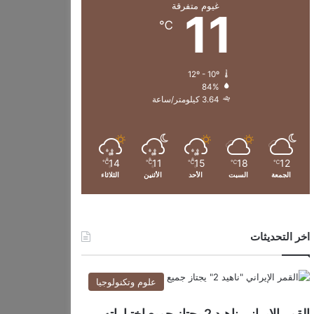
غيوم متفرقة
11
℃
12º - 10º
84%
3.64 كيلومتر/ساعة
14
11
15
18
12
℃
℃
℃
℃
℃
الجمعة
السبت
الأحد
الأثنين
الثلاثاء
اخر التحديثات
علوم وتكنولوجيا
القمر الإيراني ناهيد 2 يجتاز جميع اختباراته