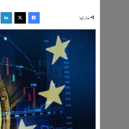
فيسبوك
‫X
لي
شاركها