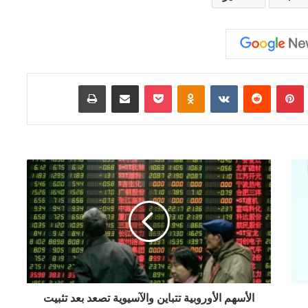
Tumb
بينتيريست
‏Reddit
‏VKontakte
Odnoklassniki
‫Pocket
مشاركة عبر البريد
طباعة
ا
ل
أ
س
ه
م
ا
ل
أ
و
الأسهم الأوروبية تتباين والآسيوية تصعد بعد تثبيت