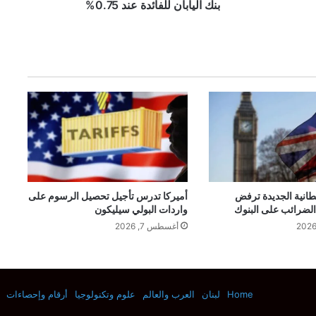
ر
بنك اليابان للفائدة عند 0.75%
و
ب
ي
ة
ت
ت
ب
ا
ي
ن
و
ا
ل
طانية الجديدة ترفض
أميركا تدرس تأجيل تحصيل الرسوم على
 الضرائب على البنوك
واردات البولي سيليكون
آ
س
أغسطس 7, 2026
ي
و
ي
ة
Home
لبنان
العرب والعالم
علوم وتكنولوجيا
أرقام وإحصاءات
ت
ص