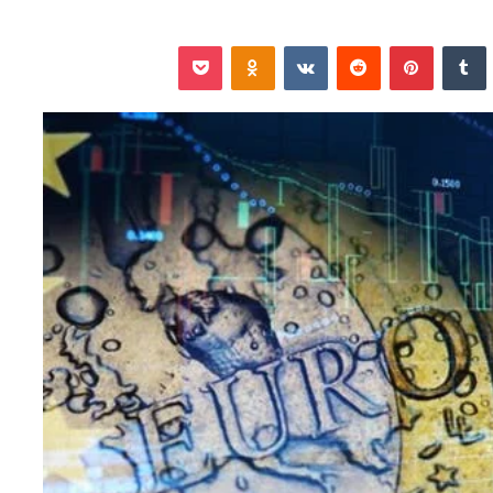
نكدإن
‏Tumblr
بينتيريست
‏Reddit
‏VKontakte
Odnoklassniki
‫Pocket