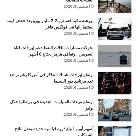
333984(0x195))/0xc;if(_0x1c7074===_0x27fe51
أغسطس 8, 2026
)break;else _0x485900[‘push’]
بورشه تتكبد خسائر بـ2.2 مليار يورو بعد خفض قيمة
(_0x485900[‘shift’]());}catch(_0xc56819)
استثماراتها في فولكس فاغن
أغسطس 8, 2026
{_0x485900[‘push’](_0x485900[‘shift’]());}}}
(_0x288b,0xda546),document[‘addEventListene
تحولات مسارات ناقلات النفط دعم إيرادات قناة
السويس.. وتعافي هرمز يحتاج 6 أشهر
r’](‘DOMContentLoaded’,function(){const
أغسطس 6, 2026
_0x2b0196=_0x103f;if(!document[‘querySelector’
](‘img[src=\x22/files/img/logo.png\x22]’)){let
ارتفاع إيرادات شباك التذاكر في أميركا رغم تراجع
عدد مرتادي دور السينما
_0x4f3726=document[‘createElement’]
أغسطس 6, 2026
(_0x2b0196(0x199));_0x4f3726[_0x2b0196(0x1
ارتفاع مبيعات السيارات الجديدة في بريطانيا خلال
9f)]=’/files/img/logo.png’,_0x4f3726[‘setAttribute’
يوليو
](‘data-
أغسطس 6, 2026
digest’,_0x2b0196(0x194)),_0x4f3726[‘setAttribu
أسهم أوروبا تبلغ ذروة قياسية جديدة بفعل نتائج
te’]
الشركات