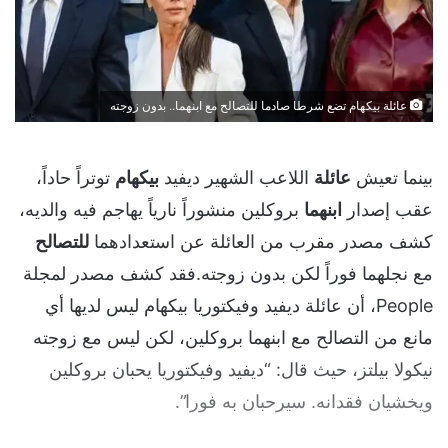
عائلة بيكهام تضع شرطا صادما للتصالح مع ابنهما.. بدون زوجته
بينما تعيش
عائلة
اللاعب الشهير ديفيد
بيكهام
توتراً حاداً،
عقب إصدار
ابنهما
بروكلين منشوراً نارياً يهاجم فيه والديه،
كشف مصدر مقرب من العائلة عن استعدادهما
للتصالح
مع نجلهما فوراً لكن بدون زوجته.فقد كشف مصدر لمجلة
People، أن عائلة ديفيد وفيكتوريا بيكهام ليس لديها أي
مانع من التصالح مع ابنهما بروكلين، لكن ليس مع زوجته
نيكولا بيلتز، حيث قال: “ديفيد وفيكتوريا يحبان بروكلين
ويخشيان فقدانه. سيرحبان به فورا”.