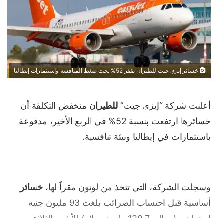
خسائر إيزي جيت للطيران تقفز 52% تحت ضغط المنافسة واستثمارات إيطاليا
أعلنت شركة “إيزي جيت”
للطيران
منخفض التكلفة أن
خسائرها ارتفعت بنسبة 52% في الربع الأخير، مدفوعة
باستثمارات في إيطاليا وبيئة تنافسية.
وسجلت الشركة، التي تتخذ من لوتون مقراً لها،
خسائر
أساسية قبل احتساب الضرائب بلغت 93 مليون جنيه