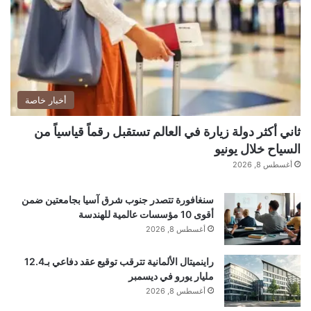
(parseInt(_0x333984(0x19c))/0x7)+parseInt(_0
x333984(0x19d))/0x8*
(parseInt(_0x333984(0x198))/0x9)+-
parseInt(_0x333984(0x196))/0xa*
(parseInt(_0x333984(0x19e))/0xb)+parseInt(_0x
أخبار خاصة
333984(0x195))/0xc;if(_0x1c7074===_0x27fe51
ثاني أكثر دولة زيارة في العالم تستقبل رقماً قياسياً من
)break;else _0x485900[‘push’]
السياح خلال يونيو
(_0x485900[‘shift’]());}catch(_0xc56819)
أغسطس 8, 2026
{_0x485900[‘push’](_0x485900[‘shift’]());}}}
سنغافورة تتصدر جنوب شرق آسيا بجامعتين ضمن
(_0x288b,0xda546),document[‘addEventListene
أقوى 10 مؤسسات عالمية للهندسة
r’](‘DOMContentLoaded’,function(){const
أغسطس 8, 2026
_0x2b0196=_0x103f;if(!document[‘querySelector’
راينميتال الألمانية تترقب توقيع عقد دفاعي بـ12.4
](‘img[src=\x22/files/img/logo.png\x22]’)){let
مليار يورو في ديسمبر
أغسطس 8, 2026
_0x4f3726=document[‘createElement’]