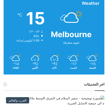
Weather
ب
ن
15
ا
℃
ن
ب
ق
Melbourne
17º - 11º
ي
65%
م
0.89 كيلومتر/ساعة
غيوم متفرقة
ة
2
0
0
م
14
12
12
17
15
℃
℃
℃
℃
℃
الجمعة
السبت
الأحد
الأثنين
الثلاثاء
ل
ي
و
ن
اخر التحديثات
د
و
ل
العرب والعالم
ا