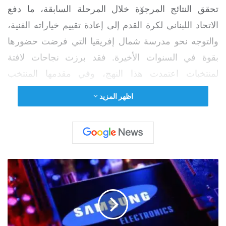
تحقق النتائج المرجوّة خلال المرحلة السابقة، ما دفع
الاتحاد اللبناني لكرة القدم إلى إعادة تقييم خياراته الفنية،
والتوجه نحو مدرسة شمال إفريقيا التي فرضت حضورها
بقوة في السنوات الأخيرة. فقد برزت نجاحات لافتة
لمنتخبات اعتمدت هذا النهج، وفي مقدمها المنتخب
المغربي بإنجازاته القارية والعالمية، إلى جانب التجربة
اظهر المزيد
الأردنية الناجحة بقيادة مدرب مغربي، الأمر الذي عزّز
القناعة بفعالية هذه المدرسة وقدرتها على المزج بين
الانضباط التكتيكي والواقعية الفنية، بما يتلاءم مع طبيعة
المنافسات الآسيوية ومتطلباتها.
أ
ر
ب
ا
ح
س