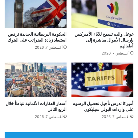
ل
ل
ب
ى
ف
د
ض
ع
ل
م
غوغل والت تسمح للآباء الأميركيين
الحكومة البريطانية الجديدة ترفض
ا
ا
بإرسال الأموال مباشرة إلى
استبعاد زيادة الضرائب على البنوك
ل
ل
أطفالهم
أغسطس 7, 2026
ذ
ف
أغسطس 7, 2026
ك
ئ
ا
ا
ء
ت
ا
ا
ل
ل
ا
ض
ص
ع
ط
ي
أميركا تدرس تأجيل تحصيل الرسوم
أسعار العقارات الألمانية تتباطأ خلال
ن
على واردات البولي سيليكون
الربع الثاني
ف
ا
ة
أغسطس 7, 2026
أغسطس 7, 2026
ع
ف
ي
ي
ل