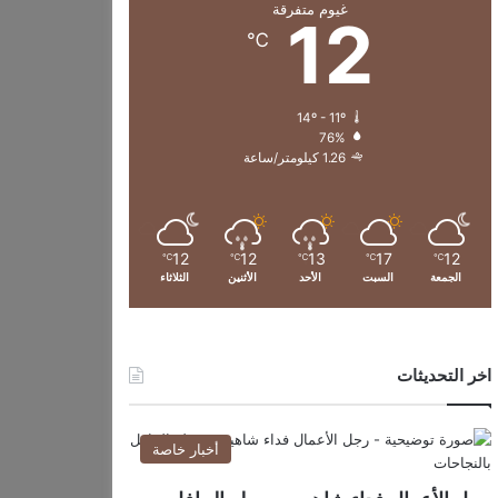
غيوم متفرقة
12
℃
14º - 11º
76%
1.26 كيلومتر/ساعة
12
12
13
17
12
℃
℃
℃
℃
℃
الجمعة
السبت
الأحد
الأثنين
الثلاثاء
اخر التحديثات
أخبار خاصة