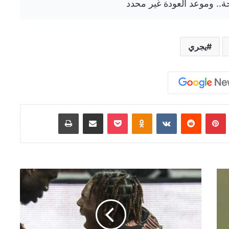
يجري
Tumb
بينتيريست
‏Reddit
‏VKontakte
Odnoklassniki
‫Pocket
مشاركة عبر البريد
طباعة
م
خ
ا
و
ف
ب