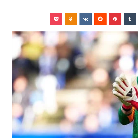
نكدإن
‏Tumblr
بينتيريست
‏Reddit
‏VKontakte
Odnoklassniki
‫Pocket