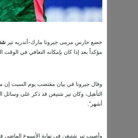
خضع حارس مرمى جيرونا مارك-أندريه تير
شت
مؤكداً بعد إذا كان بإمكانه التعافي في الوقت 
وقال جيرونا في بيان مقتضب يوم السبت إن م
التأهيل، وكان تير شتيغن قد ذكر على وسائل ال
أشهر”.
وأصيب تير شتيغن في نهاية الأسبوع الماضي في مب