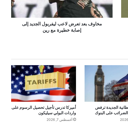
ع
د
ت
ع
مخاوف بعد تعرض لاعب ليفربول الجديد إلى
ر
إصابة خطيرة مع رين
ض
ل
ا
ع
ب
ل
ي
ف
ر
ب
و
ل
ا
طانية الجديدة ترفض
أميركا تدرس تأجيل تحصيل الرسوم على
 الضرائب على البنوك
واردات البولي سيليكون
ل
ج
أغسطس 7, 2026
د