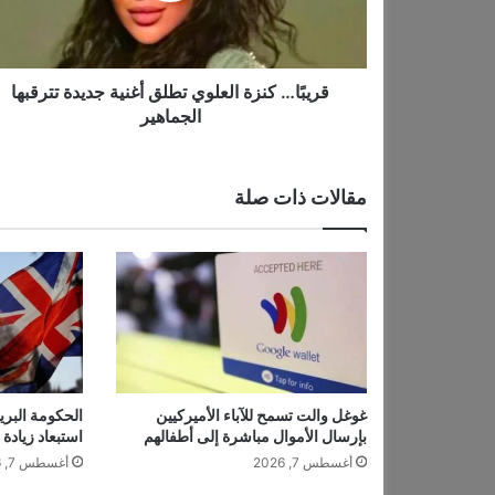
ك
ن
ز
ة
قريبًا… كنزة العلوي تطلق أغنية جديدة تترقبها
ا
الجماهير
ل
ع
ل
مقالات ذات صلة
و
ي
ت
ط
ل
ق
أ
غ
ن
ي
غوغل والت تسمح للآباء الأميركيين
الحكومة البري
بإرسال الأموال مباشرة إلى أطفالهم
استبعاد زيادة
ة
ج
أغسطس 7, 2026
أغسطس 7, 2026
د