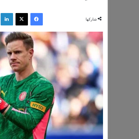
فيسبوك
‫X
لي
شاركها