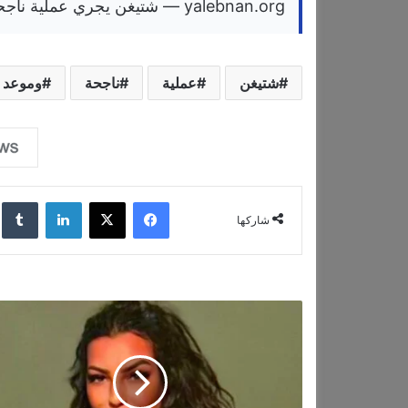
yalebnan.org — شتيغن يجري عملية ناجحة.. وموعد العودة غير محدد
شتيغن
عملية
ناجحة
وموعد
فيسبوك
‫X
لينكدإن
‏lr
شاركها
ق
ر
ي
بً
ا
…