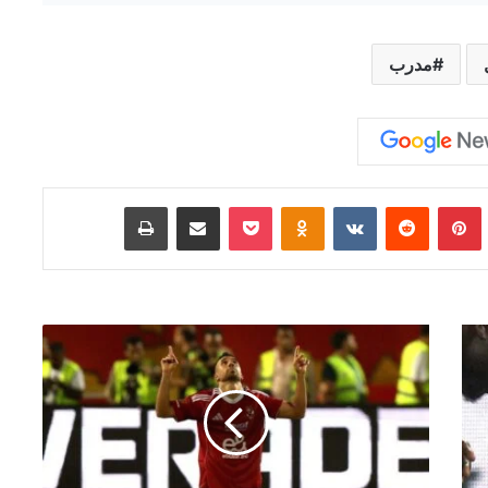
مدرب
Tumb
بينتيريست
‏Reddit
‏VKontakte
Odnoklassniki
‫Pocket
مشاركة عبر البريد
طباعة
ا
ل
أ
ه
ل
ي
ي