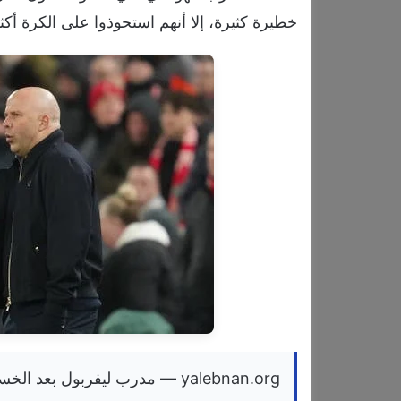
خطيرة كثيرة، إلا أنهم استحوذوا على الكرة أكثر
yalebnan.org — مدرب ليفربول بعد الخسارة أمام سيتي الحكم لم ينصفنا