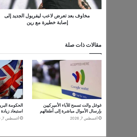
د
ت
ع
مخاوف بعد تعرض لاعب ليفربول الجديد إلى
ر
إصابة خطيرة مع رين
ض
ل
ا
مقالات ذات صلة
ع
ب
ل
ي
ف
ر
ب
و
ل
ا
غوغل والت تسمح للآباء الأميركيين
الحكومة البري
بإرسال الأموال مباشرة إلى أطفالهم
استبعاد زيادة
ل
ج
أغسطس 7, 2026
أغسطس 7, 2026
د
ي
د