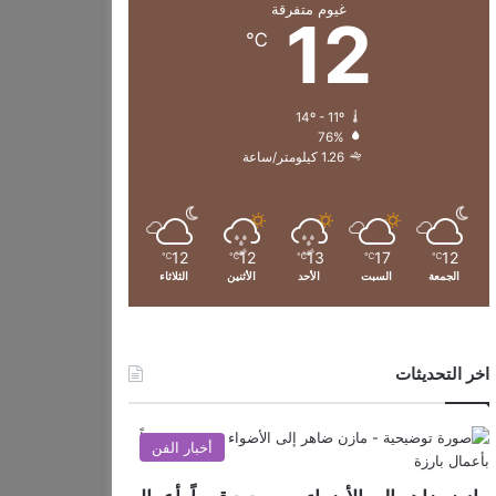
غيوم متفرقة
12
℃
14º - 11º
76%
1.26 كيلومتر/ساعة
12
12
13
17
12
℃
℃
℃
℃
℃
الجمعة
السبت
الأحد
الأثنين
الثلاثاء
اخر التحديثات
أخبار الفن