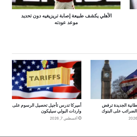
ك
ش
ف
الأهلي يكشف طبيعة إصابة تريزيغيه دون تحديد
ط
موعد عودته
ب
ي
ع
ة
إ
ص
ا
ب
ة
ت
ر
ي
ز
طانية الجديدة ترفض
أميركا تدرس تأجيل تحصيل الرسوم على
 الضرائب على البنوك
واردات البولي سيليكون
ي
غ
أغسطس 7, 2026
ي
ه
د