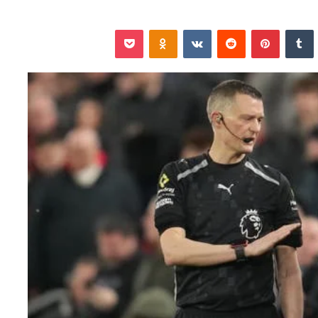
نكدإن
‏Tumblr
بينتيريست
‏Reddit
‏VKontakte
Odnoklassniki
‫Pocket