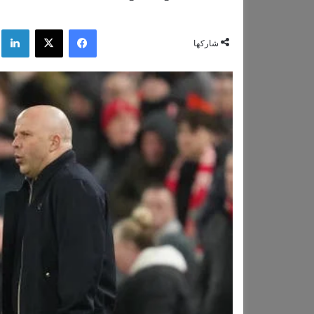
فيسبوك
‫X
لي
شاركها