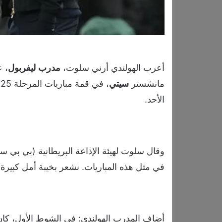
أعرب الهولندي أرني سلوت،
مدرب
ليفربول
، ع
مانشستر
سيتي
،
الأحد.
وقال سلوت لهيئة الإذاعة البريطانية (بي بي س
في مثل هذه المباريات. نشعر بخيبة أمل كبيرة ل
أضاف المدرب الهولندي: في الشوط الأول، كان