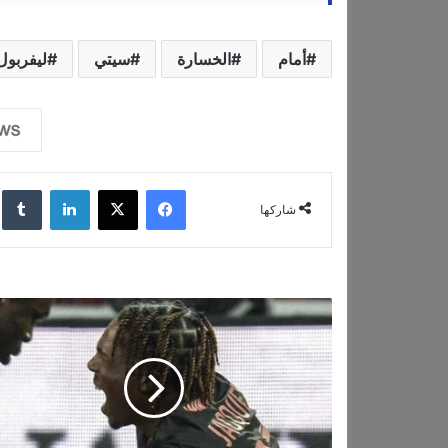
أمام
الخسارة
سيتي
ليفربول
فيسبوك
‫X
لينكدإن
‏lr
شاركها
م
خ
ا
و
ف
ب
ع