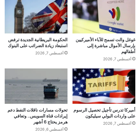
ا
ت
ا
ل
ل
ح
ت
ا
م
ش
ف
خ
تً
ي
ي
ا
غوغل والت تسمح للآباء الأميركيين
الحكومة البريطانية الجديدة ترفض
ل
ص
ب
بإرسال الأموال مباشرة إلى
استبعاد زيادة الضرائب على البنوك
ا
أ
…
أطفالهم
أغسطس 7, 2026
ل
غ
أغسطس 7, 2026
د
ن
ق
ي
ي
ة
ق
«
ق
ك
ب
ل
ل
ه
ش
ا
أميركا تدرس تأجيل تحصيل الرسوم
تحولات مسارات ناقلات النفط دعم
دّ
على واردات البولي سيليكون
إيرادات قناة السويس.. وتعافي
ج
هرمز يحتاج 6 أشهر
ا
ا
أغسطس 7, 2026
ل
ي
أغسطس 6, 2026
ج
ة