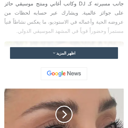
جانب مسيرته كـ DJ وكاتب أغاني ومنتج موسيقي حائز
على جوائز عالمية. ويشارك عبر حسابه لحظات من
عروضه الحية وأعماله في الاستوديو، ما يعكس نشاطاً فنياً
مستمراً وحضوراً قوياً في المشهد الموسيقي الدولي.
اظهر المزيد
ا
ل
د
ك
ت
و
ر