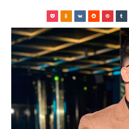
نكدإن
‏Tumblr
بينتيريست
‏Reddit
‏VKontakte
Odnoklassniki
‫Pocket