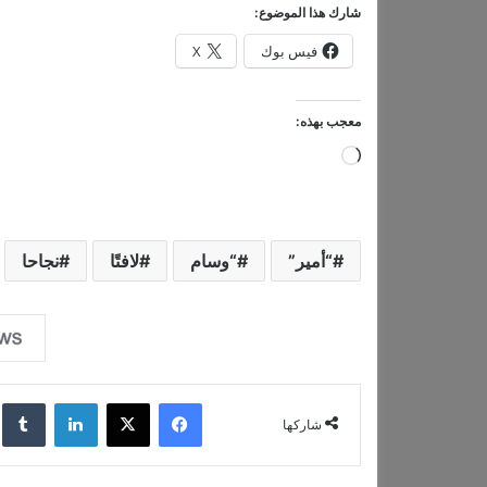
شارك هذا الموضوع:
فيس بوك
X
معجب بهذه:
ج
ا
ر
ي
“أمير”
“وسام
لافتًا
نجاحا
ا
ل
ت
ح
فيسبوك
‫X
لينكدإن
‏lr
م
شاركها
ي
ل