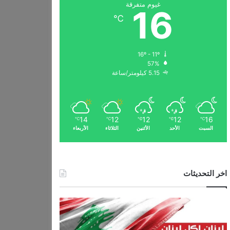
غيوم متفرقة
16
℃
16º - 11º
57%
5.15 كيلومتر/ساعة
14
12
12
12
16
℃
℃
℃
℃
℃
السبت
الأحد
الأثنين
الثلاثاء
الأربعاء
اخر التحديثات