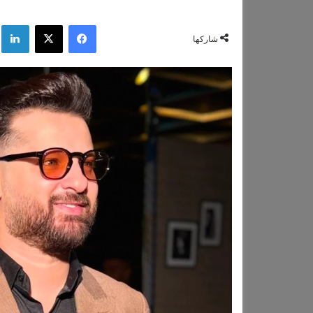
فيسبوك
‫X
لي
شاركها