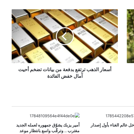
أ
س
ع
ا
ر
ا
ل
ذ
ه
ب
أسعار الذهب ترتفع بدفعة من بيانات تضخم أحيت
ت
آمال خفض الفائدة
ر
ت
ف
ع
ب
د
ف
دخل عالم الغناء بأول إصدار
أمير يزبك يشوّق جمهوره لعمله الجديد
ع
مغترب .. وترقّب واسع بانتظار موعد
ة