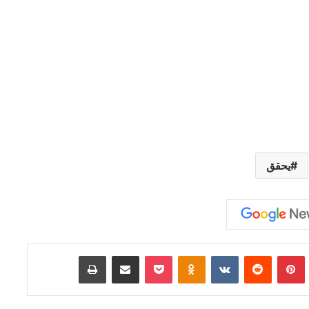
يحقق
Tumb
بينتيريست
‏Reddit
‏VKontakte
Odnoklassniki
‫Pocket
مشاركة عبر البريد
طباعة