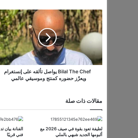
…
B
i
l
a
l
T
h
e
C
h
Bilal The Chef يواصل تألقه على إنستغرام
e
ويعزّز حضوره كمنتج وموسيقي عالمي
f
ي
و
مقالات ذات صلة
ا
ص
ل
ت
لطيفة تعود بقوة في صيف 2026 مع
الفنانة بيان ت
أ
ألبومها الجديد شبهي بالملي
فني قريبًا
ل