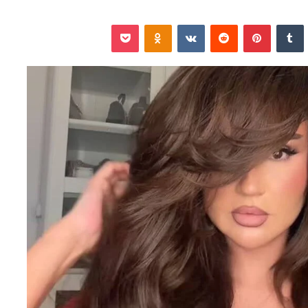
نكدإن
‏Tumblr
بينتيريست
‏Reddit
‏VKontakte
Odnoklassniki
‫Pocket