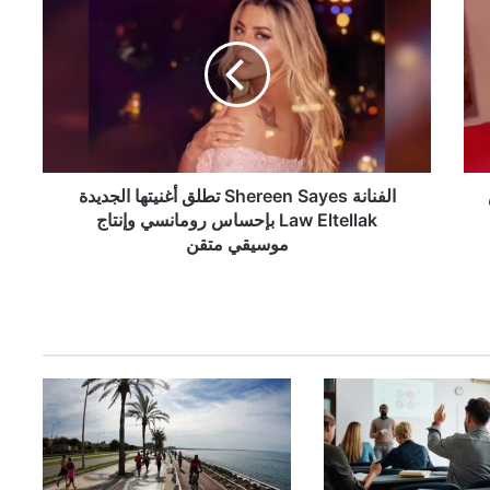
ل
ف
ن
ا
ن
ة
S
h
e
الفنانة Shereen Sayes تطلق أغنيتها الجديدة
r
Law Eltellak بإحساس رومانسي وإنتاج
e
موسيقي متقن
e
n
S
a
y
e
s
ت
ط
ل