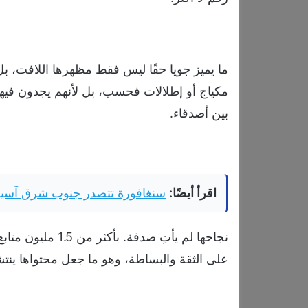
ما يميز جويا حقًا ليس فقط مظهرها اللافت، بل 
مكياج أو إطلالات فحسب، بل لأنهم يجدون فيه
بين أصدقاء.
اقرأ أيضًا:
سنغافورة تتصدر جنوب شرق آسيا بجامعتين ضمن أ
نجاحها لم يأتِ صد
على الثقة والبساطة، وهو ما جعل محتواها ينت