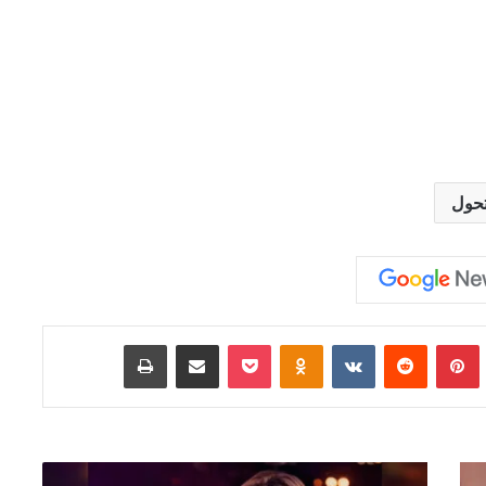
تحول
Tumb
بينتيريست
‏Reddit
‏VKontakte
Odnoklassniki
‫Pocket
مشاركة عبر البريد
طباعة
ا