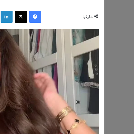
فيسبوك
‫X
لي
شاركها