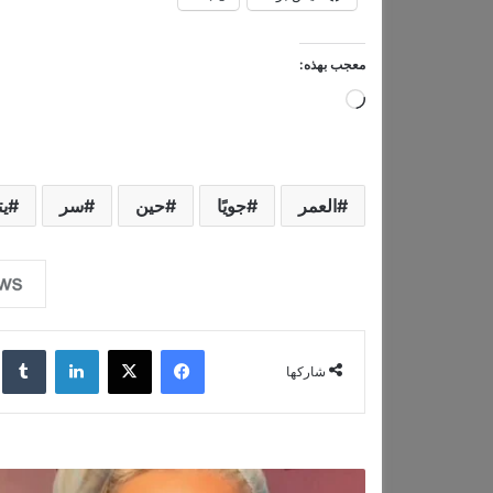
معجب بهذه:
ج
ا
ر
ي
العمر
جويًا
حين
سر
ي
ا
ل
ت
ح
فيسبوك
‫X
لينكدإن
‏lr
م
شاركها
ي
ل
…
ت