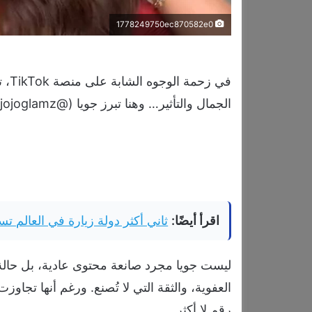
1778249750ec870582e0
في ز
الجمال والتأثير… وهنا تبرز جويا (@jojoglamz).
اقرأ أيضًا:
ثاني أكثر دولة زيارة في العالم تست
ليست جويا مجرد صانعة محتوى عادية، بل حالة مخ
العفوية، والثقة التي لا تُصنع. ورغم أنها تجاوز
رقم لا أكثر.