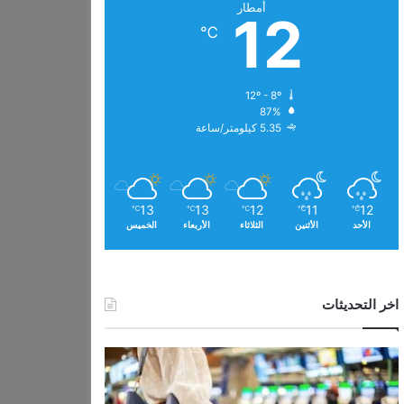
أمطار
12
℃
12º - 8º
87%
5.35 كيلومتر/ساعة
13
13
12
11
12
℃
℃
℃
℃
℃
الأحد
الأثنين
الثلاثاء
الأربعاء
الخميس
اخر التحديثات