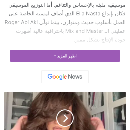
موسيقية مليئة بالإحساس والتناغم. أما التوزيع الموسيقي
فكان بإبداع Elia Nasta الذي أضاف لمسته الخاصة على
العمل بأسلوب حديث ومتوازن، بينما تولّى Roger Abi Akl
عمليتي الـ Mix and Master باحترافية عالية أظهرت
جودة الإنتاج بشكل مميز.
ويُتوقع أن تحقق “Law Eltellak” انتشاراً واسعاً بين محبّي
اظهر المزيد
الأغاني الرومانسية، خاصةً مع الأداء المميز الذي تقدّمه
شيرين سايس والإحساس القريب من الناس، ما يجعل
الأغنية مرشحة لتكون من الأعمال البارزة خلال الفترة
المقبلة.
ج
و
تفاصيل العمل:
ي
ا
ح
Written by: Mounir Bouassaf
ي