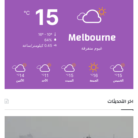
ر
15
ا
℃
ن
Melbourne
16º - 10º
64%
0.45 كيلومتر/ساعة
غيوم متفرقة
14
11
15
16
15
℃
℃
℃
℃
℃
الخميس
الجمعة
السبت
الأحد
الأثنين
اخر التحديثات