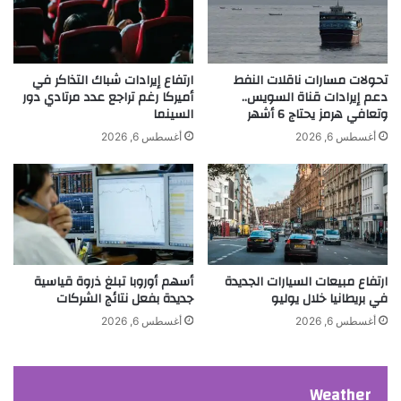
ر
ف
ا
ع
ل
س
ج
ع
تحولات مسارات ناقلات النفط
ارتفاع إيرادات شباك التذاكر في
م
دعم إيرادات قناة السويس..
أميركا رغم تراجع عدد مرتادي دور
ر
وتعافي هرمز يحتاج 6 أشهر
السينما
ا
ا
ل
ل
أغسطس 6, 2026
أغسطس 6, 2026
ف
ا
ئ
د
ة
ب
س
ارتفاع مبيعات السيارات الجديدة
أسهم أوروبا تبلغ ذروة قياسية
ب
في بريطانيا خلال يوليو
جديدة بفعل نتائج الشركات
ب
ح
أغسطس 6, 2026
أغسطس 6, 2026
ر
ب
إ
Weather
ي