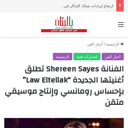
ارتفاع إيرادات شباك التذاكر في أميركا رغم تراجع عدد مرتادي دور السينما
القائمة
الرئيسية
/
أخبار الفن
أخبار الفن
إصدارات فنية
الرئيسية
الفنانة Shereen Sayes تطلق
أغنيتها الجديدة “Law Eltellak”
بإحساس رومانسي وإنتاج موسيقي
متقن