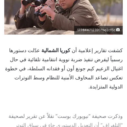
1778447123907bd2cf6c
كشفت تقارير إعلامية أن
كوريا الشمالية
عدّلت دستورها
رسمياً ليفرض تنفيذ ضربة نووية انتقامية تلقائية في حال
اغتيال الزعيم كيم جونغ أون أو فقدانه السلطة، في خطوة
تعكس تصاعد المخاوف الأمنية للنظام وسط التوترات
الدولية المتزايدة.
وذكرت صحيفة “نيويورك بوست” نقلاً عن تقرير لصحيفة
“التلغراف” أن التعديل الدستوري جاء في سياق التوتر