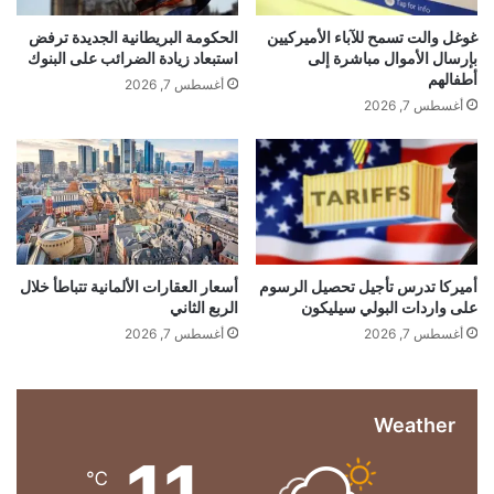
ي
ل
ت
ا
ت
غوغل والت تسمح للآباء الأميركيين
الحكومة البريطانية الجديدة ترفض
ا
ر
ج
بإرسال الأموال مباشرة إلى
استبعاد زيادة الضرائب على البنوك
ل
د
ا
أطفالهم
أغسطس 7, 2026
خ
ر
ت
أغسطس 7, 2026
ل
ي
ح
ص
ة
ا
م
م
ف
ع
ي
ف
و
ل
ي
ف
2
د
…
0
أ
أميركا تدرس تأجيل تحصيل الرسوم
أسعار العقارات الألمانية تتباطأ خلال
2
على واردات البولي سيليكون
الربع الثاني
م
6
ي
أغسطس 7, 2026
أغسطس 7, 2026
ر
ر
غ
ك
م
ي
ا
Weather
ل
11
ض
℃
ب