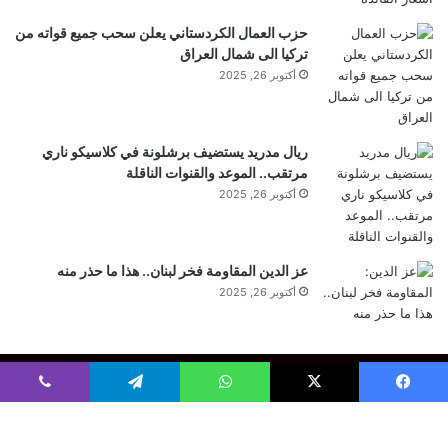
حزب العمال الكردستاني يعلن سحب جميع قواته من
تركيا الى شمال العراق
أكتوبر 26, 2025
ريال مدريد يستضيف برشلونة في كلاسيكو ناري
مرتقب.. الموعد والقنوات الناقلة
أكتوبر 26, 2025
عز الدين المقاومة فخر لبنان.. هذا ما حذر منه
أكتوبر 26, 2025
Home
لبنان
العرب والعالم
علوم وتكنولوجيا
أرقام وإحصاءات
رياضة
فيسبوك
‫X
واتساب
تيلقرام
ڤايبر
أخبار خاصة
أخبار الفن
أزياء وموضة
إصدارات فنية