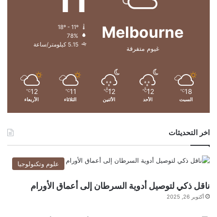
ا
ب
Melbourne
18º - 11º
ي
78%
ة
5.15 كيلومتر/ساعة
غيوم متفرقة
ا
ل
ش
د
ي
12
11
12
12
18
℃
℃
℃
℃
℃
السبت
الأحد
الأثنين
الثلاثاء
الأربعاء
د
ة
اخر التحديثات
علوم وتكنولوجيا
ناقل ذكي لتوصيل أدوية السرطان إلى أعماق الأورام
أكتوبر 26, 2025