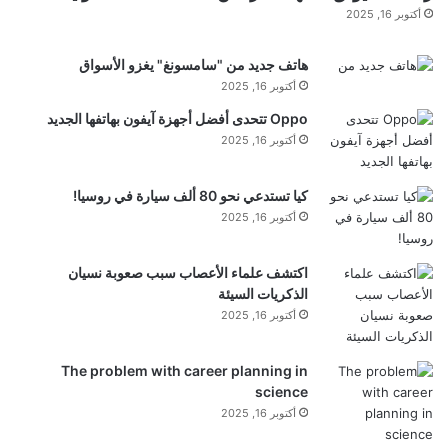
ي
أكتوبر 16, 2025
ح
ت
هاتف جديد من "سامسونغ" يغزو الأسواق
ف
أكتوبر 16, 2025
ل
ب
Oppo تتحدى أفضل أجهزة آيفون بهاتفها الجديد
ذ
أكتوبر 16, 2025
ك
ر
ى
كيا تستدعي نحو 80 ألف سيارة في روسيا!
ز
أكتوبر 16, 2025
و
ا
اكتشف علماء الأعصاب سبب صعوبة نسيان
ج
الذكريات السيئة
ه
أكتوبر 16, 2025
ا
ل
أ
The problem with career planning in
و
science
ل
أكتوبر 16, 2025
ى
و