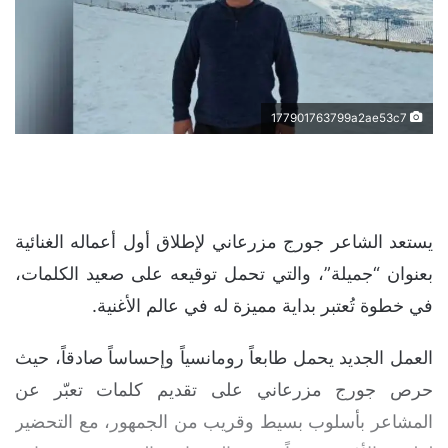
177901763799a2ae53c7
يستعد الشاعر جورج مزرعاني لإطلاق أول أعماله الغنائية
بعنوان “جميلة”، والتي تحمل توقيعه على صعيد الكلمات،
في خطوة تُعتبر بداية مميزة له في عالم الأغنية.
العمل الجديد يحمل طابعاً رومانسياً وإحساساً صادقاً، حيث
حرص جورج مزرعاني على تقديم كلمات تعبّر عن
المشاعر بأسلوب بسيط وقريب من الجمهور، مع التحضير