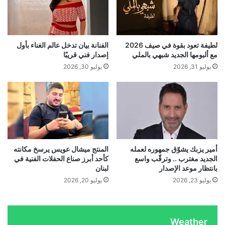
ح
ل
ل
م
ي
ي
ف
ي
ة
ا
و
ل
لطيفة تعود بقوة في صيف 2026
الفنانة بيان تدخل عالم الغناء بأول
ل
ع
مع ألبومها الجديد شبهي بالملي
إصدار فني قريبًا
…
ر
س
يوليو 31, 2026
يوليو 30, 2026
س
ك
و
ر
م
ي
ا
ة
ل
ب
ج
ا
م
ر
ر
ز
أمير يزبك يشوّق جمهوره لعمله
​المنتج ميشال عويس يرسخ مكانته
ك
ة
الجديد مغترب .. وترقّب واسع
كأحد أبرز صناع الحفلات الفنية في
ي
…
بانتظار موعد الإصدار
لبنان
ة
ا
يوليو 23, 2026
يوليو 20, 2026
ا
ل
ل
م
م
ه
ل
ن
Weather