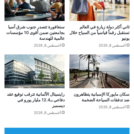
ل
ف
ه
ت
معجب بهذه:
ا
س
ج
ل
ت
ثاني أكثر دولة زيارة في العالم
سنغافورة تتصدر جنوب شرق آسيا
غ
ع
ا
تستقبل رقماً قياسياً من السياح خلال
بجامعتين ضمن أقوى 10 مؤسسات
ن
د
يونيو
عالمية للهندسة
ر
ا
ل
أغسطس 8, 2026
أغسطس 8, 2026
ئ
إ
ي
بحضور
شخصيات
عربية
ودولية
ي
ط
ا
ة
ل
وعسكرية
ل
م
ا
ن
ق
ت
ك
ع
ح
ل
م
م
ل
سكان مايوركا الإسبانية يتظاهرون
راينميتال الألمانية تترقب توقيع عقد
م
ا
ضد تدفقات السياحة الضخمة
دفاعي بـ12.4 مليار يورو في
ج
ي
ديسمبر
ت
د
أغسطس 8, 2026
ه
ي
ل
أغسطس 8, 2026
ب
د
…
ع
و
ن
س