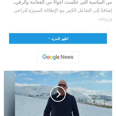
من المناسبة التي عكست أجواءً من الفخامة والرقي،
إضافةً إلى التفاعل الكبير مع الإطلالة المميزة للراعي
وزوجته.
وأكد مقرّبون أن المناسبة حملت طابعًا عائليًا وإنسانيًا
اظهر المزيد
مميزًا، وجمعت
شخصيات
بارزة من مجالات مختلفة، ما
أضفى على الاحتفال حضورًا لافتًا وتفاعلًا واسعًا عبر
المنصات الإعلامية.
ويُعرف المهندس محمد الجواد علي الراعي بحضوره
المتصاعد في مجالات الأعمال والمبادرات الاجتماعية، حيث
ج
و
يواصل نشاطه على أكثر من صعيد، إلى جانب دعمه
ر
المستمر للعديد من المبادرات الإنسانية والاجتماعية.
ج
م
ز
ر