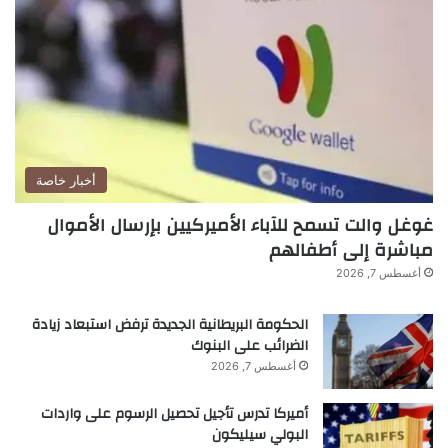
و
ا
ج
ه
ا
ل
أ
و
أخبار خاصة
ل
ى
غوغل والت تسمح للآباء الأميركيين بإرسال الأموال
و
مباشرة إلى أطفالهم
س
ط
أغسطس 7, 2026
أ
ج
الحكومة البريطانية الجديدة ترفض استبعاد زيادة
و
الضرائب على البنوك
ا
أغسطس 7, 2026
ء
ا
أميركا تدرس تأجيل تحصيل الرسوم على واردات
س
البولي سيليكون
ت