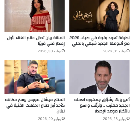
ب
ق
ا
ع
ر
ا
ز
ت
ة
ه
…
ل
لطيفة تعود بقوة في صيف 2026
الفنانة بيان تدخل عالم الغناء بأول
ا
خ
مع ألبومها الجديد شبهي بالملي
إصدار فني قريبًا
ل
ا
يوليو 31, 2026
يوليو 30, 2026
م
م
ه
ب
A post shared by Fabiana (@fabiana_j_skaff)
ن
ر
د
ن
س
ت
م
ع
ح
ن
م
أمير يزبك يشوّق جمهوره لعمله
​المنتج ميشال عويس يرسخ مكانته
د
الجديد مغترب .. وترقّب واسع
كأحد أبرز صناع الحفلات الفنية في
د
1
بانتظار موعد الإصدار
لبنان
ا
0
ل
0
يوليو 23, 2026
يوليو 20, 2026
ج
د
و
و