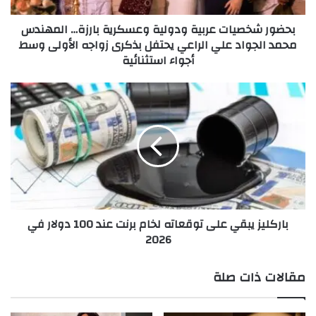
ي
خلقتها عبر منصاتها الرقمية.
بحضور شخصيات عربية ودولية وعسكرية بارزة… المهندس
ا
محمد الجواد علي الراعي يحتفل بذكرى زواجه الأولى وسط
ت
أجواء استثنائية
ع
ر
ب
ب
ي
ا
ة
ر
و
ك
د
ل
و
ي
ل
ز
ي
ي
ة
ب
باركليز يبقي على توقعاته لخام برنت عند 100 دولار في
و
ق
2026
ع
ي
س
ع
ك
ل
مقالات ذات صلة
ر
ى
ي
ت
View this post on Instagram
ة
و