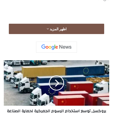
كما شهدت صناديق بيتكوين المتداولة في البورصة
اظهر المزيد
الأميركية خروج تدفقات نقدية تقدر بنحو 1.5 مليار دولار
منذ بداية مايو، في إشارة إلى تراجع شهية المستثمرين
تجاه الأصول عالية المخاطر.
ب
ر
و
ك
س
ل
ت
و
س
بروكسل توسع استخدام الرسوم الجمركية لحماية الصناعة
ع