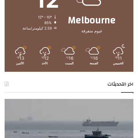
خ
م
Melbourne
12º - 10º
85%
2.59 كيلومتر/ساعة
غيوم متفرقة
13
12
16
16
11
℃
℃
℃
℃
℃
الخميس
الجمعة
السبت
الأحد
الأثنين
اخر التحديثات