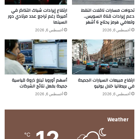
ل
م
ح
ا
تحولات مسارات ناقلات النفط
ارتفاع إيرادات شباك التذاكر في
م
دعم إيرادات قناة السويس..
أميركا رغم تراجع عدد مرتادي دور
ل
وتعافي هرمز يحتاج 6 أشهر
السينما
ا
م
ي
س
أغسطس 6, 2026
أغسطس 6, 2026
ة
ت
ا
ث
ل
م
ص
ر
ن
ي
ا
ن
ع
ل
ارتفاع مبيعات السيارات الجديدة
أسهم أوروبا تبلغ ذروة قياسية
ة
ب
في بريطانيا خلال يوليو
جديدة بفعل نتائج الشركات
ا
ي
ل
ا
أغسطس 6, 2026
أغسطس 6, 2026
أ
ن
و
ا
ر
ت
Weather
و
ا
ب
ل
12
ي
ت
℃
ة
ض