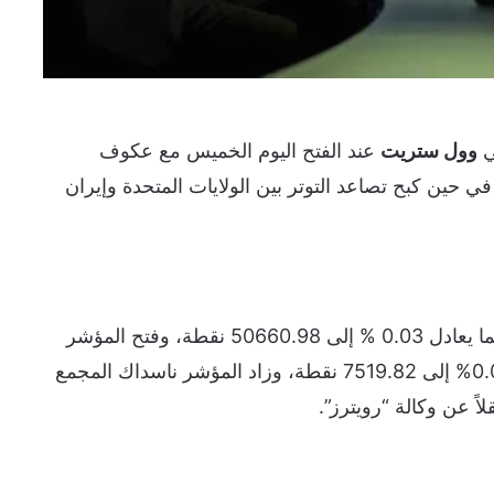
ي
وول ستريت
عند الفتح اليوم الخميس مع عكوف
ي حين كبح تصاعد التوتر بين الولايات المتحدة وإيران
وارتفع المؤشر داو جونز الصناعي 16.7 نقطة بما يعادل 0.03 % إلى 50660.98 نقطة، وفتح المؤشر
ستاندرد آند بورز 500 منخفضا 0.5 نقطة أو 0.01% إلى 7519.82 نقطة، وزاد المؤشر ناسداك المجمع