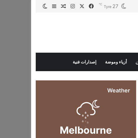
℃
27
‫X
فيسبوك
انستقرام
مقال عشوائي
إضافة عمود جانبي
الوضع المظلم
Tyre
ن
أزياء وموضة
إصدارات فنية
Weather
Melbourne