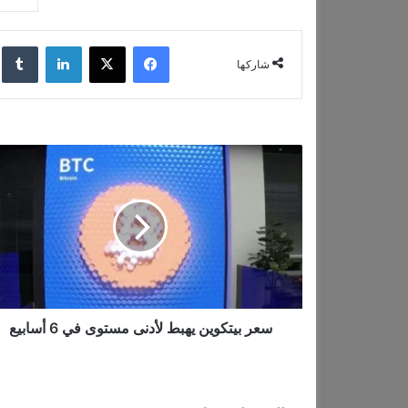
ا
ل
فيسبوك
‫X
لينكدإن
‏lr
شاركها
ت
ح
م
ي
س
ع
ل
ر
…
ب
ي
ت
ك
و
ي
ن
سعر بيتكوين يهبط لأدنى مستوى في 6 أسابيع
ي
ه
ب
ط