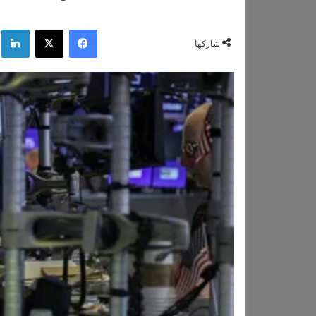
فيسبوك
‫X
لي
شاركها