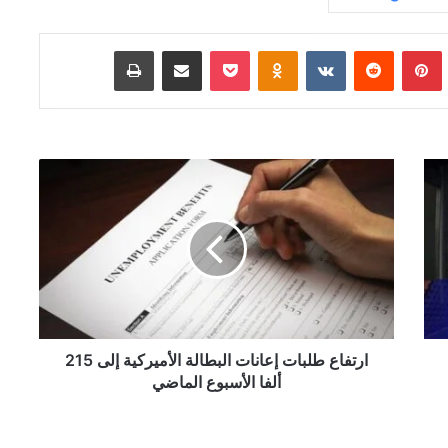
Tumb
بينتيريست
‏Reddit
‏VKontakte
Odnoklassniki
‫Pocket
مشاركة عبر البريد
طباعة
ا
ر
ت
ف
ا
ع
ط
ل
ب
ا
ارتفاع طلبات إعانات البطالة الأميركية إلى 215
ت
ألفا الأسبوع الماضي
إ
ع
ا