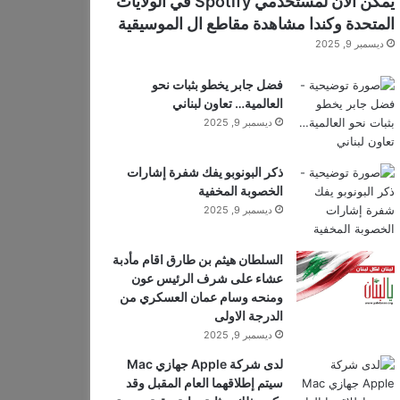
يمكن الآن لمستخدمي Spotify في الولايات
المتحدة وكندا مشاهدة مقاطع ال الموسيقية
ديسمبر 9, 2025
فضل جابر يخطو بثبات نحو
العالمية… تعاون لبناني
ديسمبر 9, 2025
ذكر البونوبو يفك شفرة إشارات
الخصوبة المخفية
ديسمبر 9, 2025
السلطان هيثم بن طارق اقام مأدبة
عشاء على شرف الرئيس عون
ومنحه وسام عمان العسكري من
الدرجة الاولى
ديسمبر 9, 2025
لدى شركة Apple جهازي Mac
سيتم إطلاقهما العام المقبل وقد