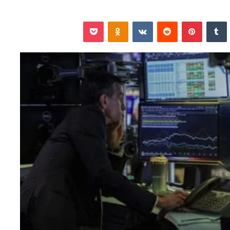
نكدإن
‏Tumblr
بينتيريست
‏Reddit
‏VKontakte
Odnoklassniki
‫Pocket