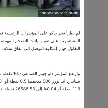
17800064866c5287c004
لم يطرأ تغير يذكر على المؤشرات الرئيسية ف
المستثمرين على تقييم بيانات التضخم المهمة، ف
التفاؤل حيال إمكانية التوصل إلى اتفاق سلام.
11.8 نقطة أو 0.04% إلى 26686.53 نقطة، نقلاً عن وكالة “رويترز”.