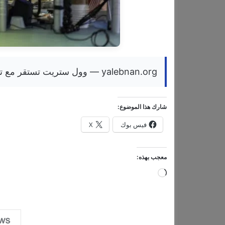
yalebnan.org — وول ستريت تستقر مع تقييم المستثمرين لبيانات التضخم
شارك هذا الموضوع:
فيس بوك
X
معجب بهذه:
ج
ا
ر
ي