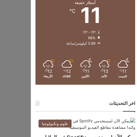
أمطار خفيفة
11
℃
11º - 11º
66%
5.89 كيلومتر/ساعة
12
12
11
13
11
℃
℃
℃
℃
℃
السبت
الأحد
الأثنين
الثلاثاء
الأربعاء
اخر التحديثات
علوم وتكنولوجيا