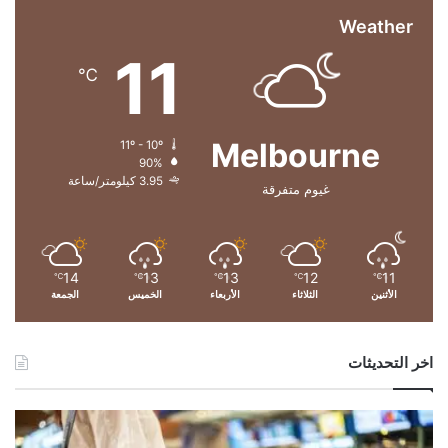
ي
yalebnan.org — سعد الحريري زعيمٌ يعود إلى
Weather
ه
قلوب اللبنانيين بمشهدٍ شعبي استثنائي يهزّ الساحة
11
℃
السياسية
Melbourne
11º - 10º
شارك هذا الموضوع:
90%
3.95 كيلومتر/ساعة
غيوم متفرقة
فيس بوك
X
معجب بهذه:
14
13
13
12
11
℃
℃
℃
℃
℃
ج
الأثنين
الثلاثاء
الأربعاء
الخميس
الجمعة
ا
ر
اخر التحديثات
ي
الحريري
زعيم
سعد
قلوب
يعود
ا
ل