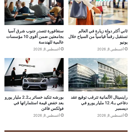
و
ي
ت
ر
“
سعد
الحريري ليس مجرد اسم في السياسة اللبنانية، بل
ب
ع
غ
ي
حالة شعبية مستمرة أثبتت أن العلاقة بين القائد وجمهوره
أ
ا
ثاني أكثر دولة زيارة في العالم
سنغافورة تتصدر جنوب شرق آسيا
تبقى أقوى من كل الظروف والتحديات.”
ب
ن
تستقبل رقماً قياسياً من السياح خلال
بجامعتين ضمن أقوى 10 مؤسسات
ي
ب
يونيو
عالمية للهندسة
ض
ط
أغسطس 8, 2026
أغسطس 8, 2026
ف
و
ا
ل
خ
ة
ر
1
ا
1
ل
T
ق
M
و
C
راينميتال الألمانية تترقب توقيع عقد
بورشه تتكبد خسائر بـ2.2 مليار يورو
ة
دفاعي بـ12.4 مليار يورو في
بعد خفض قيمة استثماراتها في
ف
ديسمبر
فولكس فاغن
خ
ي
ي
ع
أغسطس 8, 2026
أغسطس 8, 2026
ا
ا
ر
ل