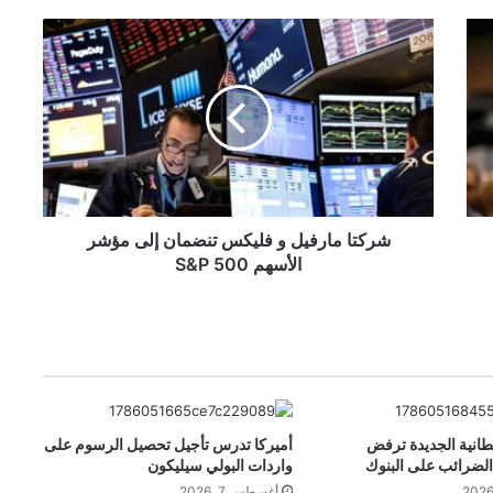
ش
ر
ك
ت
ا
م
ا
ر
ف
ي
شركتا مارفيل و فليكس تنضمان إلى مؤشر
ل
الأسهم S&P 500
و
ف
ل
ي
ك
س
ت
طانية الجديدة ترفض
أميركا تدرس تأجيل تحصيل الرسوم على
ن
 الضرائب على البنوك
واردات البولي سيليكون
ض
م
أغسطس 7, 2026