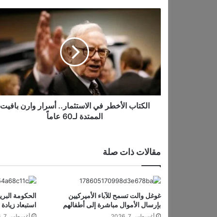
م
ا
ي
ل
ل
ك
ت
…
ا
ب
ا
ل
أ
خ
الكتاب الأخطر في الاستثمار.. أسرار وارن بافيت
ط
الممتدة لـ60 عاماً
ر
ف
ي
مقالات ذات صلة
ا
ل
ا
س
غوغل والت تسمح للآباء الأميركيين
الحكومة البري
ت
بإرسال الأموال مباشرة إلى أطفالهم
استبعاد زيادة
ث
م
أغسطس 7, 2026
أغسطس 7, 2026