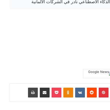
Tumb
بينتيريست
‏Reddit
‏VKontakte
Odnoklassniki
‫Pocket
مشاركة عبر البريد
طباعة