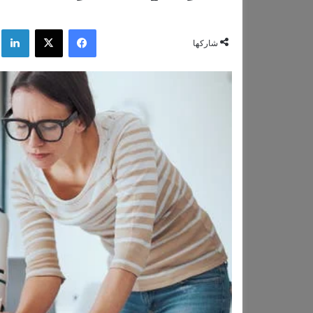
فيسبوك
‫X
لي
شاركها