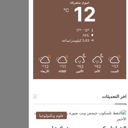
غيوم متفرقة
12
℃
17º - 12º
74%
5.63 كيلومتر/ساعة
12
11
12
12
17
℃
℃
℃
℃
℃
السبت
الأحد
الأثنين
الثلاثاء
الأربعاء
اخر التحديثات
علوم وتكنولوجيا