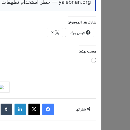
yalebnan.org — حظر استخدام تطبيقات الذكاء الاصطناعي نادر في الشركات الألمانية
شارك هذا الموضوع:
فيس بوك
X
معجب بهذه:
ج
ا
ر
ي
ا
فيسبوك
‫X
لينكدإن
‏lr
ل
شاركها
ت
ح