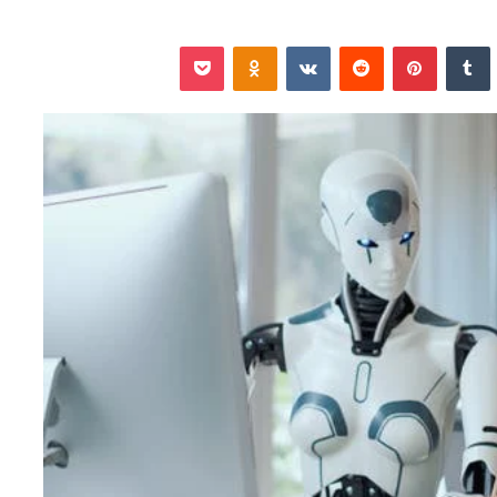
نكدإن
‏Tumblr
بينتيريست
‏Reddit
‏VKontakte
Odnoklassniki
‫Pocket